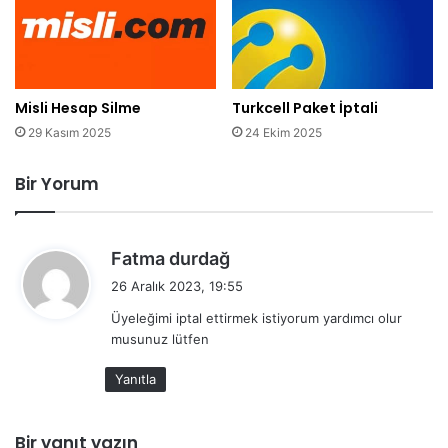
Misli Hesap Silme
Turkcell Paket İptali
29 Kasım 2025
24 Ekim 2025
Bir Yorum
d
Fatma durdağ
e
26 Aralık 2023, 19:55
d
Üyeleğimi iptal ettirmek istiyorum yardımcı olur
i
musunuz lütfen
k
i
Yanıtla
:
Bir yanıt yazın