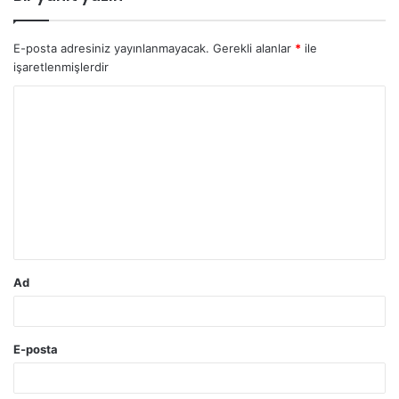
E-posta adresiniz yayınlanmayacak.
Gerekli alanlar
*
ile
işaretlenmişlerdir
Y
o
r
u
m
*
Ad
E-posta