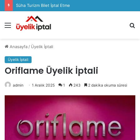
Süha Turizm Bilet İptal Etme
Menü
A
y
...
Anasayfa
/
Üyelik İptali
Üyelik İptali
Oriflame Üyelik İptali
admin
1 Aralık 2025
1
243
2 dakika okuma süresi