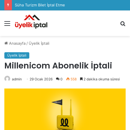
Süha Turizm Bilet İptal Etme
Menü
A
y
...
Anasayfa
/
Üyelik İptali
Üyelik İptali
Millenicom Abonelik İptali
admin
29 Ocak 2026
0
558
2 dakika okuma süresi