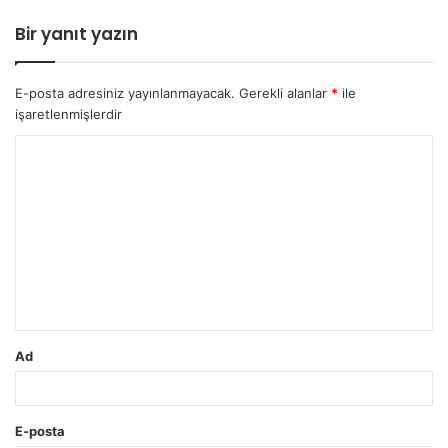
Bir yanıt yazın
E-posta adresiniz yayınlanmayacak.
Gerekli alanlar
*
ile
işaretlenmişlerdir
Y
o
r
u
m
*
Ad
E-posta