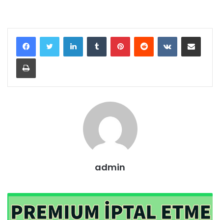
LinkedIn
Tumblr
Pinterest
Reddit
VKontakte
E-Posta ile paylaş
Yazdır
admin