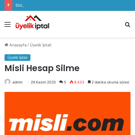
Sözcü Plus Üyelik İptali Nasıl Yapılır
Menü
A
y
...
Anasayfa
/
Üyelik İptali
Üyelik İptali
Misli Hesap Silme
admin
29 Kasım 2025
5
8.433
2 dakika okuma süresi