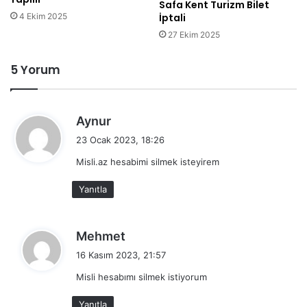
Safa Kent Turizm Bilet
4 Ekim 2025
İptali
27 Ekim 2025
5 Yorum
d
Aynur
e
23 Ocak 2023, 18:26
d
Misli.az hesabimi silmek isteyirem
i
k
Yanıtla
i
:
d
Mehmet
e
16 Kasım 2023, 21:57
d
Misli hesabımı silmek istiyorum
i
k
Yanıtla