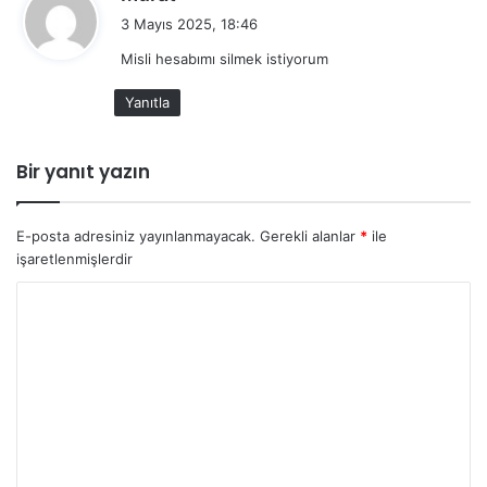
e
3 Mayıs 2025, 18:46
d
Misli hesabımı silmek istiyorum
i
k
Yanıtla
i
:
Bir yanıt yazın
E-posta adresiniz yayınlanmayacak.
Gerekli alanlar
*
ile
işaretlenmişlerdir
Y
o
r
u
m
*