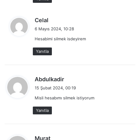
i
:
d
Celal
e
6 Mayıs 2024, 10:28
d
Hesabimi silmek isdeyirem
i
k
Yanıtla
i
:
d
Abdulkadir
e
15 Şubat 2024, 00:19
d
Misli hesabımı silmek istiyorum
i
k
Yanıtla
i
:
d
Murat