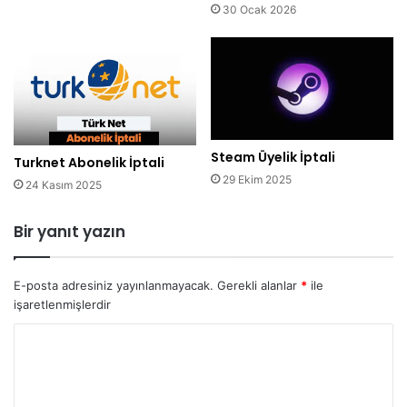
30 Ocak 2026
Steam Üyelik İptali
Turknet Abonelik İptali
29 Ekim 2025
24 Kasım 2025
Bir yanıt yazın
E-posta adresiniz yayınlanmayacak.
Gerekli alanlar
*
ile
işaretlenmişlerdir
Y
o
r