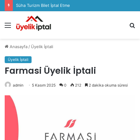
Süha Turizm Bilet İptal Etme
Menü
A
y
...
Anasayfa
/
Üyelik İptali
Üyelik İptali
Farmasi Üyelik İptali
admin
5 Kasım 2025
0
212
2 dakika okuma süresi