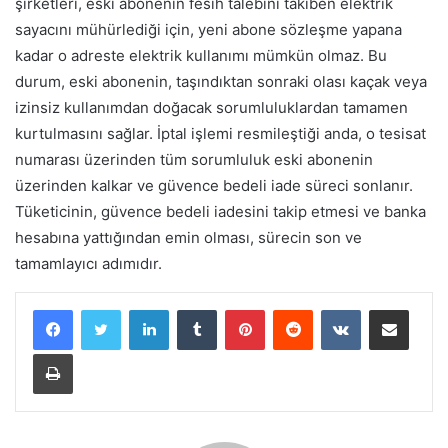
şirketleri, eski abonenin fesih talebini takiben elektrik
sayacını mühürlediği için, yeni abone sözleşme yapana
kadar o adreste elektrik kullanımı mümkün olmaz. Bu
durum, eski abonenin, taşındıktan sonraki olası kaçak veya
izinsiz kullanımdan doğacak sorumluluklardan tamamen
kurtulmasını sağlar. İptal işlemi resmileştiği anda, o tesisat
numarası üzerinden tüm sorumluluk eski abonenin
üzerinden kalkar ve güvence bedeli iade süreci sonlanır.
Tüketicinin, güvence bedeli iadesini takip etmesi ve banka
hesabına yattığından emin olması, sürecin son ve
tamamlayıcı adımıdır.
LinkedIn
Tumblr
Pinterest
Reddit
VKontakte
E-Posta ile paylaş
Yazdır