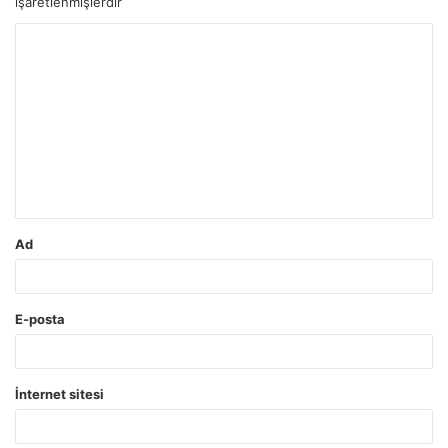
işaretlenmişlerdir
Y
o
r
u
m
*
Ad
E-posta
İnternet sitesi