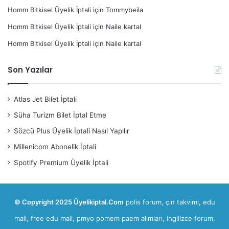
Homm Bitkisel Üyelik İptali
için
Tommybeila
Homm Bitkisel Üyelik İptali
için
Naile kartal
Homm Bitkisel Üyelik İptali
için
Naile kartal
Son Yazılar
Atlas Jet Bilet İptali
Süha Turizm Bilet İptal Etme
Sözcü Plus Üyelik İptali Nasıl Yapılır
Millenicom Abonelik İptali
Spotify Premium Üyelik İptali
© Copyright 2025 Üyelikiptal.Com
polis forum
,
çin takvimi
,
edu
mail, free edu mail
,
pmyo pomem paem alımları
,
ingilizce forum,