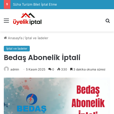
Süha Turizm Bilet İptal Etme
Menü
A
y
...
Anasayfa
/
İptal ve İadeler
İptal ve İadeler
Bedaş Abonelik İptali
admin
5 Kasım 2025
0
330
3 dakika okuma süresi