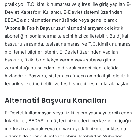
pratik yol, T.C. kimlik numarası ve şifresi ile giriş yapılan
E-
Devlet Kapısı
‘dır. Kullanıcı, E-Devlet sistemi üzerinden
BEDAŞ’a ait hizmetler menüsünde veya genel olarak
“Abonelik Fesih Başvurusu”
hizmetini arayarak elektrik
aboneliğini sonlandırma talebini hızlıca iletebilir. Bu dijital
başvuru sırasında, tesisat numarası ve T.C. kimlik numarası
gibi temel bilgiler istenir. E-Devlet üzerinden yapılan
başvuru, fiziki bir dilekçe verme veya şubeye gitme
zorunluluğunu ortadan kaldırarak süreci ciddi ölçüde
hızlandırır. Başvuru, sistem tarafından anında ilgili elektrik
tedarik şirketine iletilir ve fesih süreci resmi olarak başlar.
Alternatif Başvuru Kanalları
E-Devlet kullanmayan veya fiziki işlem yapmayı tercih eden
tüketiciler, BEDAŞ’ın müşteri hizmetleri merkezlerini (çağrı
merkezi) arayarak veya en yakın yetkili hizmet noktasına
giderek de abonelik iptali talebini iletebilirler. Şubeden