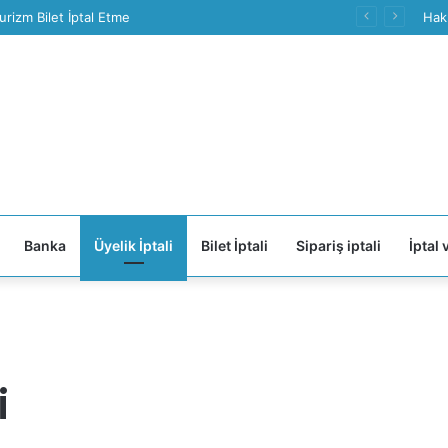
urizm Bilet İptal Etme
Hak
Banka
Üyelik İptali
Bilet İptali
Sipariş iptali
İptal 
i