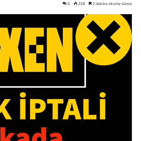
0
228
2 dakika okuma süresi