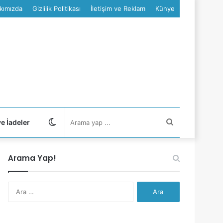
kımızda
Gizlilik Politikası
İletişim ve Reklam
Künye
Dış
Arama
ve İadeler
görünümü
yap
Arama Yap!
değiştir
...
Arama: