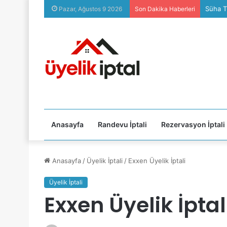
Süha T
Pazar, Ağustos 9 2026
Son Dakika Haberleri
Anasayfa
Randevu İptali
Rezervasyon İptali
Anasayfa
/
Üyelik İptali
/
Exxen Üyelik İptali
Üyelik İptali
Exxen Üyelik İptal