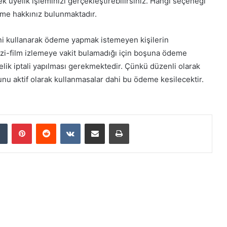
erek üyelik işleminizi gerçekleştirebilirsiniz. Hangi seçeneği
me hakkınız bulunmaktadır.
ini kullanarak ödeme yapmak istemeyen kişilerin
dizi-film izlemeye vakit bulamadığı için boşuna ödeme
lik iptali yapılması gerekmektedir. Çünkü düzenli olarak
unu aktif olarak kullanmasalar dahi bu ödeme kesilecektir.
dIn
Tumblr
Pinterest
Reddit
VKontakte
E-Posta ile paylaş
Yazdır