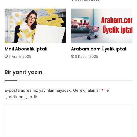
Mail Abonelik İptali
Arabam.com Üyelik iptali
7 Aralık 2025
8 Kasım 2025
Bir yanıt yazın
E-posta adresiniz yayınlanmayacak.
Gerekli alanlar
*
ile
işaretlenmişlerdir
Y
o
r
u