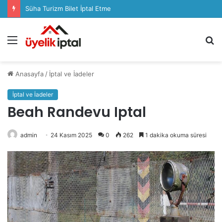
Süha Turizm Bilet İptal Etme
Menü
A
y
...
Anasayfa
/
İptal ve İadeler
İptal ve İadeler
Beah Randevu Iptal
admin
24 Kasım 2025
0
262
1 dakika okuma süresi