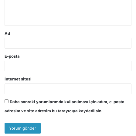
m
*
Ad
E-posta
İnternet sitesi
Daha sonraki yorumlarımda kullanılması için adım, e-posta
adresim ve site adresim bu tarayıcıya kaydedilsin.