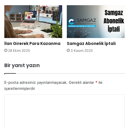
İlan Girerek Para Kazanma
Samgaz Abonelik İptali
28 Ekim 2025
3 Kasım 2025
Bir yanıt yazın
E-posta adresiniz yayınlanmayacak.
Gerekli alanlar
*
ile
işaretlenmişlerdir
Y
o
r
u