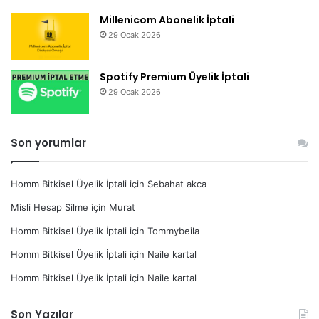
Millenicom Abonelik İptali
29 Ocak 2026
Spotify Premium Üyelik İptali
29 Ocak 2026
Son yorumlar
Homm Bitkisel Üyelik İptali
için
Sebahat akca
Misli Hesap Silme
için
Murat
Homm Bitkisel Üyelik İptali
için
Tommybeila
Homm Bitkisel Üyelik İptali
için
Naile kartal
Homm Bitkisel Üyelik İptali
için
Naile kartal
Son Yazılar