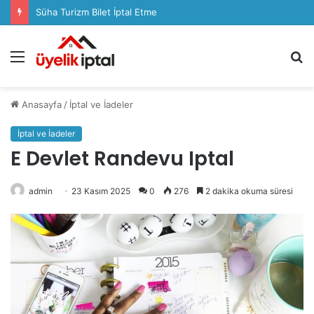
Süha Turizm Bilet İptal Etme
Menü
A
y
...
Anasayfa
/
İptal ve İadeler
İptal ve İadeler
E Devlet Randevu Iptal
admin
23 Kasım 2025
0
276
2 dakika okuma süresi