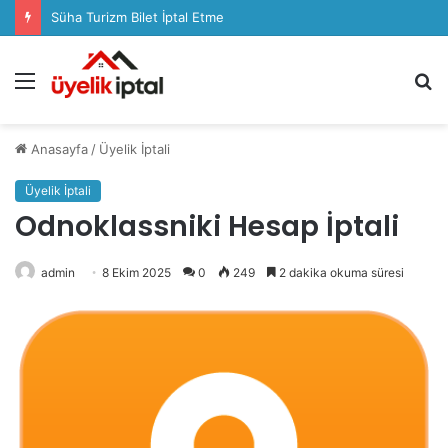
Süha Turizm Bilet İptal Etme
Menü
A
y
...
Anasayfa
/
Üyelik İptali
Üyelik İptali
Odnoklassniki Hesap İptali
admin
8 Ekim 2025
0
249
2 dakika okuma süresi