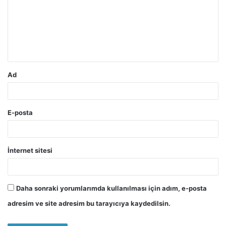
r
u
m
*
Ad
E-posta
İnternet sitesi
Daha sonraki yorumlarımda kullanılması için adım, e-posta
adresim ve site adresim bu tarayıcıya kaydedilsin.