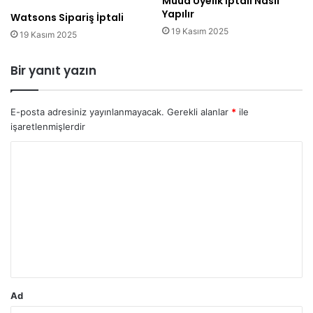
Muud Üyelik İptali Nasıl
Yapılır
Watsons Sipariş İptali
19 Kasım 2025
19 Kasım 2025
Bir yanıt yazın
E-posta adresiniz yayınlanmayacak.
Gerekli alanlar
*
ile
işaretlenmişlerdir
Y
o
r
u
m
*
Ad