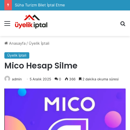
Süha Turizm Bilet İptal Etme
Menü
A
y
...
Anasayfa
/
Üyelik İptali
Üyelik İptali
Mico Hesap Silme
admin
5 Aralık 2025
0
366
2 dakika okuma süresi