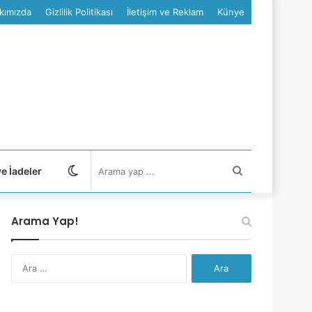
kımızda
Gizlilik Politikası
İletişim ve Reklam
Künye
Dış
Arama
ve İadeler
görünümü
yap
Arama Yap!
değiştir
...
Arama: