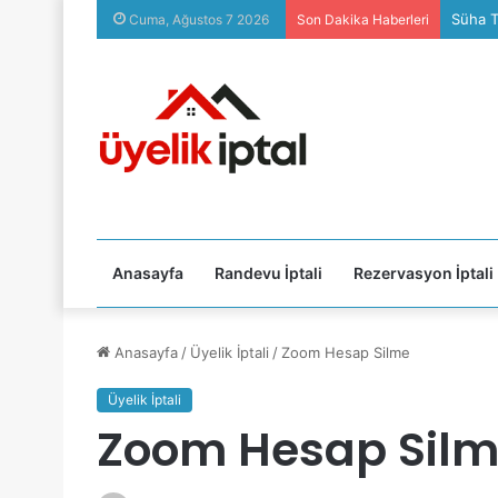
Süha T
Cuma, Ağustos 7 2026
Son Dakika Haberleri
Anasayfa
Randevu İptali
Rezervasyon İptali
Anasayfa
/
Üyelik İptali
/
Zoom Hesap Silme
Üyelik İptali
Zoom Hesap Sil