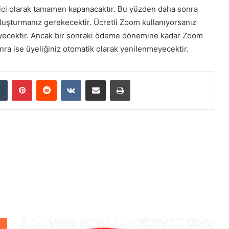
ici olarak tamamen kapanacaktır. Bu yüzden daha sonra
luşturmanız gerekecektir. Ücretli Zoom kullanıyorsanız
eyecektir. Ancak bir sonraki ödeme dönemine kadar Zoom
ra ise üyeliğiniz otomatik olarak yenilenmeyecektir.
dIn
Tumblr
Pinterest
Reddit
VKontakte
E-Posta ile paylaş
Yazdır