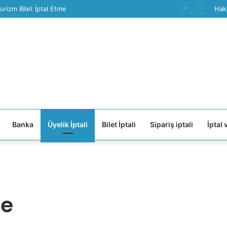
urizm Bilet İptal Etme
Hak
Banka
Üyelik İptali
Bilet İptali
Sipariş iptali
İptal 
me