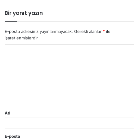
Bir yanıt yazın
E-posta adresiniz yayınlanmayacak.
Gerekli alanlar
*
ile
işaretlenmişlerdir
Y
o
r
u
m
*
Ad
E-posta