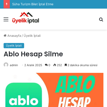
Süha Turizm Bilet İptal Etme
Menü
A
y
...
Anasayfa
/
Üyelik İptali
Üyelik İptali
Ablo Hesap Silme
admin
2 Aralık 2025
0
252
2 dakika okuma süresi