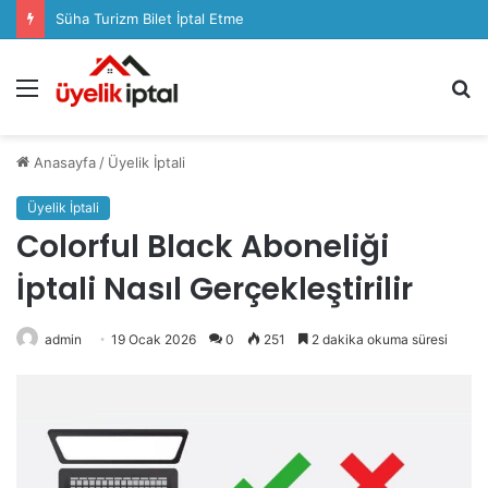
Süha Turizm Bilet İptal Etme
Menü
A
y
...
Anasayfa
/
Üyelik İptali
Üyelik İptali
Colorful Black Aboneliği
İptali Nasıl Gerçekleştirilir
admin
19 Ocak 2026
0
251
2 dakika okuma süresi