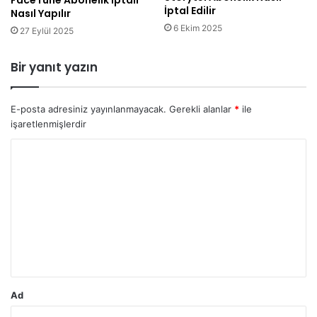
İptal Edilir
Nasıl Yapılır
6 Ekim 2025
27 Eylül 2025
Bir yanıt yazın
E-posta adresiniz yayınlanmayacak.
Gerekli alanlar
*
ile
işaretlenmişlerdir
Y
o
r
u
m
*
Ad