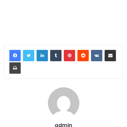
LinkedIn
Tumblr
Pinterest
Reddit
VKontakte
E-Posta ile paylaş
Yazdır
admin