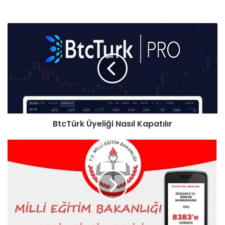
BtcTürk Üyeliği Nasıl Kapatılır