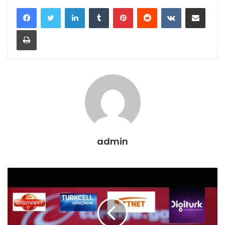
LinkedIn
Tumblr
Pinterest
Reddit
VKontakte
E-Posta ile paylaş
Yazdır
admin