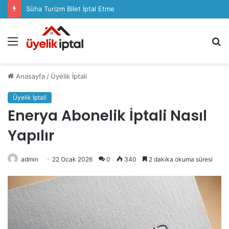
Süha Turizm Bilet İptal Etme
Menü
A
y
...
Anasayfa
/
Üyelik İptali
Üyelik İptali
Enerya Abonelik İptali Nasıl
Yapılır
admin
22 Ocak 2026
0
340
2 dakika okuma süresi