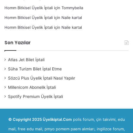
Homm Bitkisel Üyelik İptali
için
Tommybeila
Homm Bitkisel Üyelik İptali
için
Naile kartal
Homm Bitkisel Üyelik İptali
için
Naile kartal
Son Yazılar
Atlas Jet Bilet İptali
Süha Turizm Bilet İptal Etme
Sözcü Plus Üyelik İptali Nasıl Yapılır
Millenicom Abonelik İptali
Spotify Premium Üyelik İptali
© Copyright 2025 Üyelikiptal.Com
polis forum
,
çin takvimi
,
edu
mail, free edu mail
,
pmyo pomem paem alımları
,
ingilizce forum,