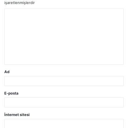
işaretlenmişlerdir
Y
o
r
u
m
*
Ad
E-posta
İnternet sitesi