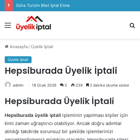
Süha Turizm Bilet İptal Etme
Menü
A
y
...
Anasayfa
/
Üyelik İptali
Üyelik İptali
Hepsiburada Üyelik İptali
admin
18 Ocak 2026
0
239
2 dakika okuma süresi
Hepsiburada Üyelik İptali
Hepsiburada üyelik iptali
işleminin yapılması kişiler için
kimi zaman uğraştırıcı olabiliyor. Ancak doğru adımlar
atıldığı takdirde sorunsuz bir şekilde işlemlerinizi
gerçekleştirmeniz mümkün olacaktır. Hepsiburada sitesi