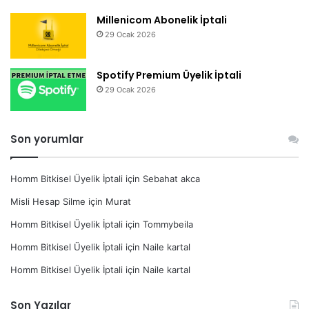
Millenicom Abonelik İptali
29 Ocak 2026
Spotify Premium Üyelik İptali
29 Ocak 2026
Son yorumlar
Homm Bitkisel Üyelik İptali
için
Sebahat akca
Misli Hesap Silme
için
Murat
Homm Bitkisel Üyelik İptali
için
Tommybeila
Homm Bitkisel Üyelik İptali
için
Naile kartal
Homm Bitkisel Üyelik İptali
için
Naile kartal
Son Yazılar