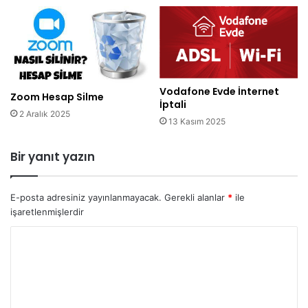
Vodafone Evde İnternet
Zoom Hesap Silme
İptali
2 Aralık 2025
13 Kasım 2025
Bir yanıt yazın
E-posta adresiniz yayınlanmayacak.
Gerekli alanlar
*
ile
işaretlenmişlerdir
Y
o
r
u