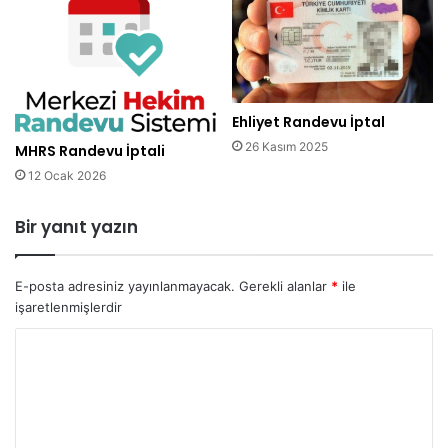
Ehliyet Randevu İptal
26 Kasım 2025
MHRS Randevu İptali
12 Ocak 2026
Bir yanıt yazın
E-posta adresiniz yayınlanmayacak.
Gerekli alanlar
*
ile
işaretlenmişlerdir
Y
o
r
u