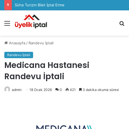
Sözcü Plus Üyelik İptali Nasıl Yapılır
Menü
A
y
...
Anasayfa
/
Randevu İptali
Randevu İptali
Medicana Hastanesi
Randevu İptali
admin
18 Ocak 2026
0
421
3 dakika okuma süresi