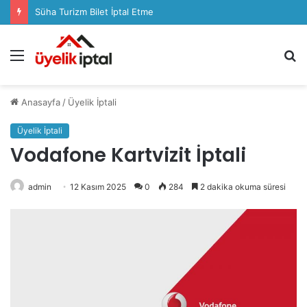
Süha Turizm Bilet İptal Etme
Menü
A
y
...
Anasayfa
/
Üyelik İptali
Üyelik İptali
Vodafone Kartvizit İptali
admin
12 Kasım 2025
0
284
2 dakika okuma süresi