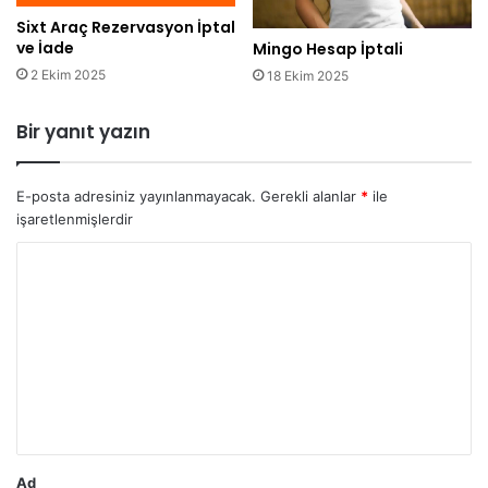
Sixt Araç Rezervasyon İptal
ve İade
Mingo Hesap İptali
2 Ekim 2025
18 Ekim 2025
Bir yanıt yazın
E-posta adresiniz yayınlanmayacak.
Gerekli alanlar
*
ile
işaretlenmişlerdir
Y
o
r
u
m
*
Ad