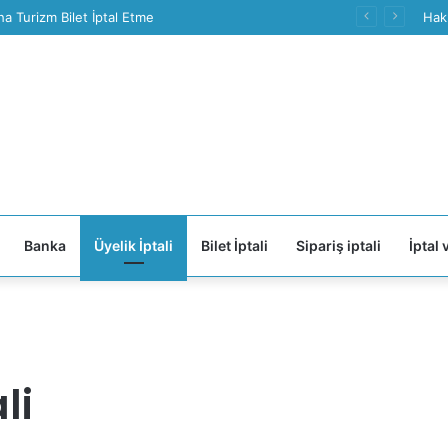
a Turizm Bilet İptal Etme
Hak
Banka
Üyelik İptali
Bilet İptali
Sipariş iptali
İptal 
li