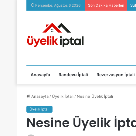
Süh
Perşembe, Ağustos 6 2026
Son Dakika Haberleri
Anasayfa
Randevu İptali
Rezervasyon İptali
Anasayfa
/
Üyelik İptali
/
Nesine Üyelik İptali
Üyelik İptali
Nesine Üyelik İpta