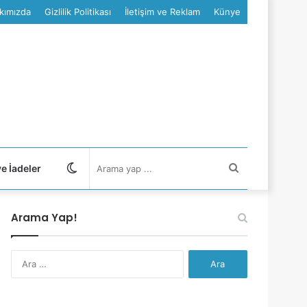
kımızda
Gizlilik Politikası
İletişim ve Reklam
Künye
Dış
Arama
ve İadeler
görünümü
yap
Arama Yap!
değiştir
...
Arama: