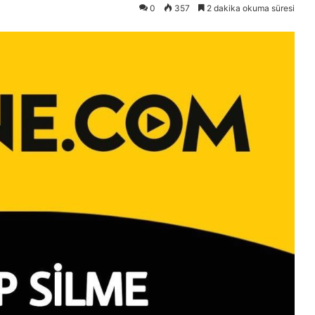
0
357
2 dakika okuma süresi