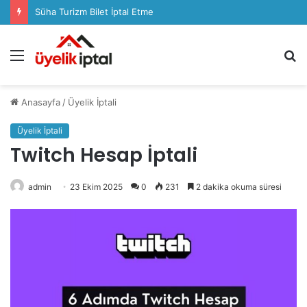
Süha Turizm Bilet İptal Etme
Menü
A
y
...
Anasayfa
/
Üyelik İptali
Üyelik İptali
Twitch Hesap İptali
admin
23 Ekim 2025
0
231
2 dakika okuma süresi