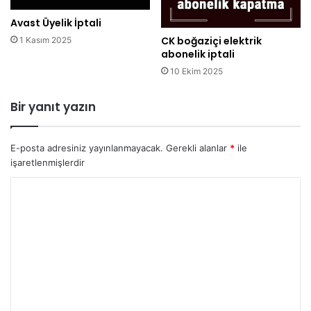
Avast Üyelik İptali
CK boğaziçi elektrik
1 Kasım 2025
abonelik iptali
10 Ekim 2025
Bir yanıt yazın
E-posta adresiniz yayınlanmayacak.
Gerekli alanlar
*
ile
işaretlenmişlerdir
Y
o
r
u
m
*