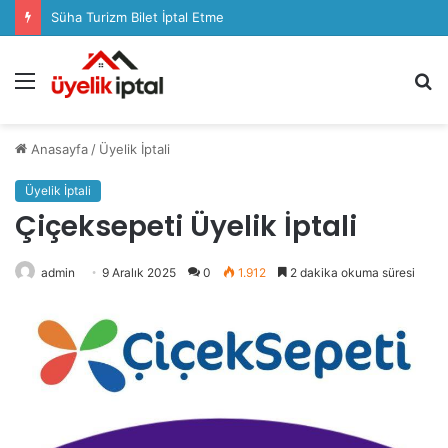
Süha Turizm Bilet İptal Etme
Menü
A
y
...
Anasayfa
/
Üyelik İptali
Üyelik İptali
Çiçeksepeti Üyelik İptali
admin
9 Aralık 2025
0
1.912
2 dakika okuma süresi