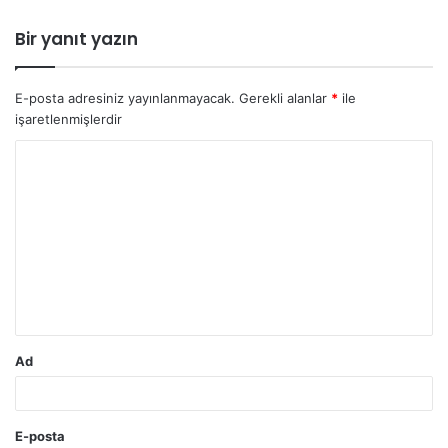
Bir yanıt yazın
E-posta adresiniz yayınlanmayacak.
Gerekli alanlar
*
ile
işaretlenmişlerdir
Y
o
r
u
m
*
Ad
E-posta