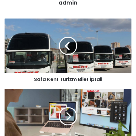
admin
Safa Kent Turizm Bilet İptali