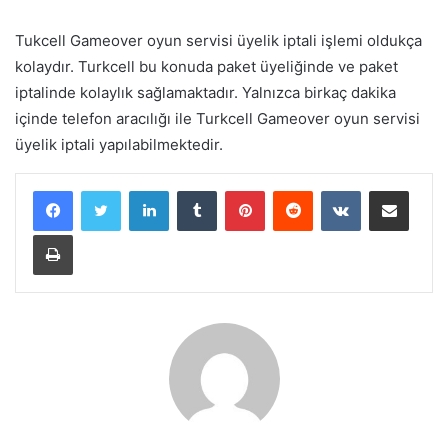
Tukcell Gameover oyun servisi üyelik iptali işlemi oldukça
kolaydır. Turkcell bu konuda paket üyeliğinde ve paket
iptalinde kolaylık sağlamaktadır. Yalnızca birkaç dakika
içinde telefon aracılığı ile Turkcell Gameover oyun servisi
üyelik iptali yapılabilmektedir.
LinkedIn
Tumblr
Pinterest
Reddit
VKontakte
E-Posta ile paylaş
Yazdır