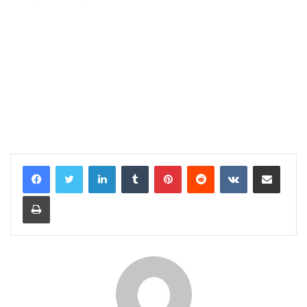
LinkedIn
Tumblr
Pinterest
Reddit
VKontakte
E-Posta ile paylaş
Yazdır