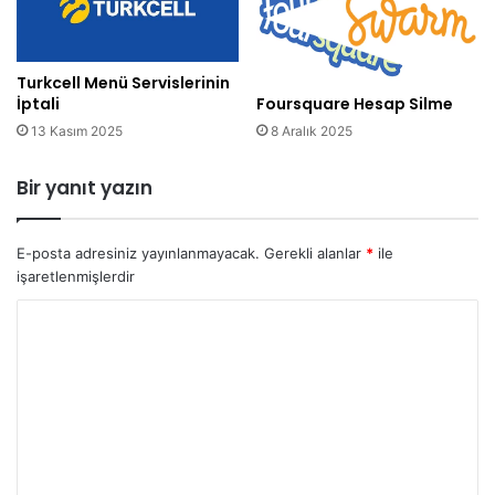
Turkcell Menü Servislerinin
İptali
Foursquare Hesap Silme
13 Kasım 2025
8 Aralık 2025
Bir yanıt yazın
E-posta adresiniz yayınlanmayacak.
Gerekli alanlar
*
ile
işaretlenmişlerdir
Y
o
r
u
m
*