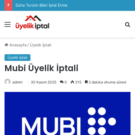
Süha Turizm Bilet İptal Etme
Menü
A
y
...
Anasayfa
/
Üyelik İptali
Üyelik İptali
Mubi Üyelik İptali
admin
30 Kasım 2025
0
315
2 dakika okuma süresi