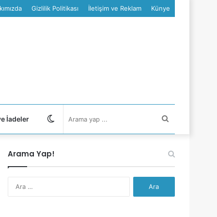
kımızda
Gizlilik Politikası
İletişim ve Reklam
Künye
Dış
Arama
ve İadeler
görünümü
yap
Arama Yap!
değiştir
...
Arama: