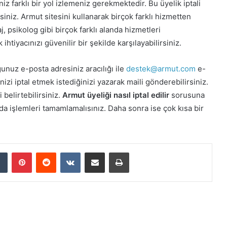
iz farklı bir yol izlemeniz gerekmektedir. Bu üyelik iptali
siniz. Armut sitesini kullanarak birçok farklı hizmetten
aj, psikolog gibi birçok farklı alanda hizmetleri
tiyacınızı güvenilir bir şekilde karşılayabilirsiniz.
ğunuz e-posta adresiniz aracılığı ile
destek@armut.com
e-
zi iptal etmek istediğinizi yazarak maili gönderebilirsiniz.
 belirtebilirsiniz.
Armut üyeliği nasıl iptal edilir
sorusuna
a işlemleri tamamlamalısınız. Daha sonra ise çok kısa bir
dIn
Tumblr
Pinterest
Reddit
VKontakte
E-Posta ile paylaş
Yazdır