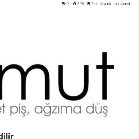
0
295
2 dakika okuma süresi
ilir