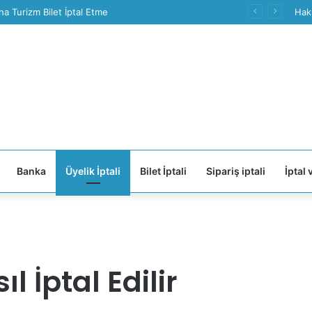
ha Turizm Bilet İptal Etme
Hak
Banka
Üyelik İptali
Bilet İptali
Sipariş iptali
İptal 
l İptal Edilir