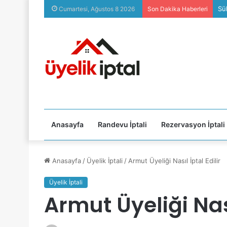
Sü
Cumartesi, Ağustos 8 2026
Son Dakika Haberleri
Anasayfa
Randevu İptali
Rezervasyon İptali
Anasayfa
/
Üyelik İptali
/
Armut Üyeliği Nasıl İptal Edilir
Üyelik İptali
Armut Üyeliği Nası