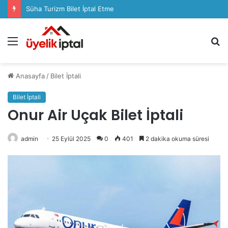
Süha Turizm Bilet İptal Etme
Menü
A
y
...
Anasayfa
/
Bilet İptali
Bilet İptali
Onur Air Uçak Bilet İptali
admin
25 Eylül 2025
0
401
2 dakika okuma süresi