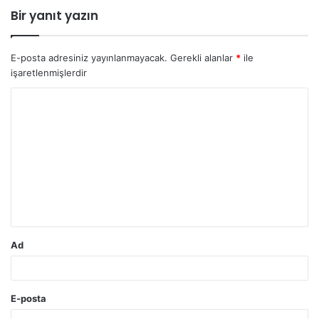
Bir yanıt yazın
E-posta adresiniz yayınlanmayacak.
Gerekli alanlar
*
ile
işaretlenmişlerdir
Y
o
r
u
m
*
Ad
E-posta