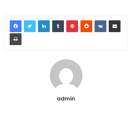
LinkedIn
Tumblr
Pinterest
Reddit
VKontakte
E-Posta ile paylaş
Yazdır
admin