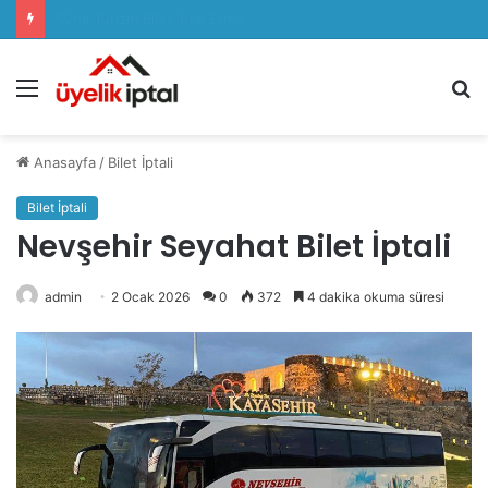
Sözcü Plus Üyelik İptali Nasıl Yapılır
Menü
A
y
...
Anasayfa
/
Bilet İptali
Bilet İptali
Nevşehir Seyahat Bilet İptali
admin
2 Ocak 2026
0
372
4 dakika okuma süresi