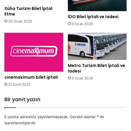
Süha Turizm Bilet İptal
Etme
İDO Bilet İptali ve İadesi
30 Ocak 2026
6 Ocak 2026
Metro Turizm Bilet İptali ve
İadesi
cinemaximum bilet iptali
9 Ocak 2026
22 Eylül 2025
Bir yanıt yazın
E-posta adresiniz yayınlanmayacak.
Gerekli alanlar
*
ile
işaretlenmişlerdir