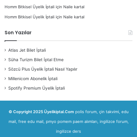
Homm Bitkisel Üyelik İptali
için
Naile kartal
Homm Bitkisel Üyelik İptali
için
Naile kartal
Son Yazılar
Atlas Jet Bilet İptali
Süha Turizm Bilet İptal Etme
Sözcü Plus Üyelik İptali Nasıl Yapılır
Millenicom Abonelik İptali
Spotify Premium Üyelik İptali
© Copyright 2025 Üyelikiptal.Com
polis forum
,
çin takvimi
,
edu
mail, free edu mail
,
pmyo pomem paem alımları
,
ingilizce forum,
ingilizce ders