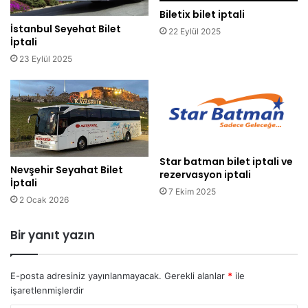
Biletix bilet iptali
İstanbul Seyehat Bilet
22 Eylül 2025
İptali
23 Eylül 2025
Star batman bilet iptali ve
Nevşehir Seyahat Bilet
rezervasyon iptali
İptali
7 Ekim 2025
2 Ocak 2026
Bir yanıt yazın
E-posta adresiniz yayınlanmayacak.
Gerekli alanlar
*
ile
işaretlenmişlerdir