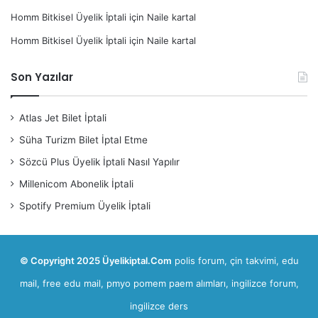
Homm Bitkisel Üyelik İptali
için
Naile kartal
Homm Bitkisel Üyelik İptali
için
Naile kartal
Son Yazılar
Atlas Jet Bilet İptali
Süha Turizm Bilet İptal Etme
Sözcü Plus Üyelik İptali Nasıl Yapılır
Millenicom Abonelik İptali
Spotify Premium Üyelik İptali
© Copyright 2025 Üyelikiptal.Com
polis forum
,
çin takvimi
,
edu
mail, free edu mail
,
pmyo pomem paem alımları
,
ingilizce forum,
ingilizce ders