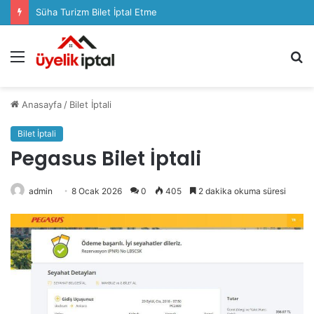
Süha Turizm Bilet İptal Etme
Menü
A
y
...
Anasayfa
/
Bilet İptali
Bilet İptali
Pegasus Bilet İptali
admin
8 Ocak 2026
0
405
2 dakika okuma süresi