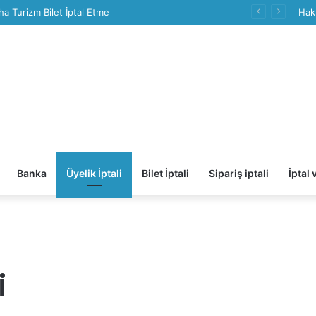
ha Turizm Bilet İptal Etme
Hak
Banka
Üyelik İptali
Bilet İptali
Sipariş iptali
İptal 
i