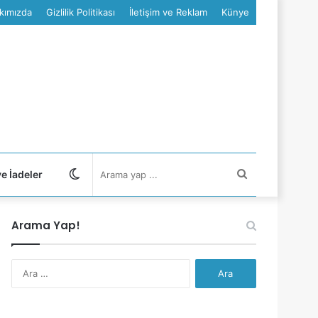
kımızda
Gizlilik Politikası
İletişim ve Reklam
Künye
Dış
Arama
ve İadeler
görünümü
yap
Arama Yap!
değiştir
...
Arama: