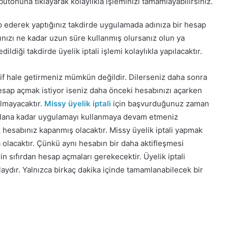
utonuna tıklayarak kolaylıkla işleminizi tamamlayabilirsiniz.
kip ederek yaptığınız takdirde uygulamada adınıza bir hesap
nızı ne kadar uzun süre kullanmış olursanız olun ya
dildiği takdirde üyelik iptali işlemi kolaylıkla yapılacaktır.
tif hale getirmeniz mümkün değildir. Dilerseniz daha sonra
p açmak istiyor iseniz daha önceki hesabınızı açarken
olmayacaktır.
Missy üyelik iptali
için başvurduğunuz zaman
olana kadar uygulamayı kullanmaya devam etmeniz
esabınız kapanmış olacaktır. Missy üyelik iptali yapmak
olacaktır. Çünkü aynı hesabın bir daha aktifleşmesi
n sıfırdan hesap açmaları gerekecektir. Üyelik iptali
olaydır. Yalnızca birkaç dakika içinde tamamlanabilecek bir