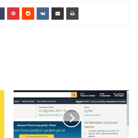
dIn
Tumblr
Pinterest
Reddit
VKontakte
E-Posta ile paylaş
Yazdır