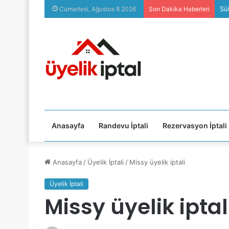
Sü
Cumartesi, Ağustos 8 2026
Son Dakika Haberleri
Anasayfa
Randevu İptali
Rezervasyon İptali
Anasayfa
/
Üyelik İptali
/
Missy üyelik iptali
Üyelik İptali
Missy üyelik iptal