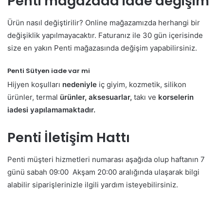
Penti mağazada iade değişim
Ürün nasıl değiştirilir? Online mağazamızda herhangi bir
değişiklik yapılmayacaktır. Faturanız ile 30 gün içerisinde
size en yakın Penti mağazasında değişim yapabilirsiniz.
Penti Sütyen iade var mi
Hijyen koşulları
nedeniyle
iç giyim, kozmetik, silikon
ürünler, termal
ürünler, aksesuarlar,
takı ve
korselerin
iadesi yapılamamaktadır.
Penti İletişim Hattı
Penti müşteri hizmetleri numarası aşağıda olup haftanın 7
günü sabah 09:00 Akşam 20:00 aralığında ulaşarak bilgi
alabilir siparişlerinizle ilgili yardım isteyebilirsiniz.