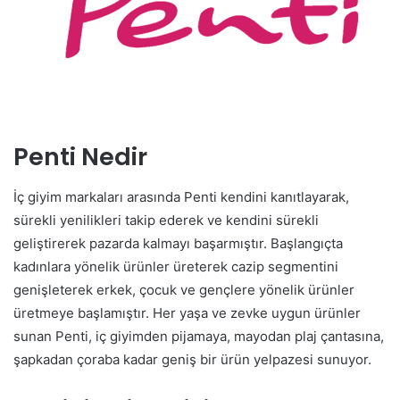
Penti Nedir
İç giyim markaları arasında Penti kendini kanıtlayarak,
sürekli yenilikleri takip ederek ve kendini sürekli
geliştirerek pazarda kalmayı başarmıştır. Başlangıçta
kadınlara yönelik ürünler üreterek cazip segmentini
genişleterek erkek, çocuk ve gençlere yönelik ürünler
üretmeye başlamıştır. Her yaşa ve zevke uygun ürünler
sunan Penti, iç giyimden pijamaya, mayodan plaj çantasına,
şapkadan çoraba kadar geniş bir ürün yelpazesi sunuyor.