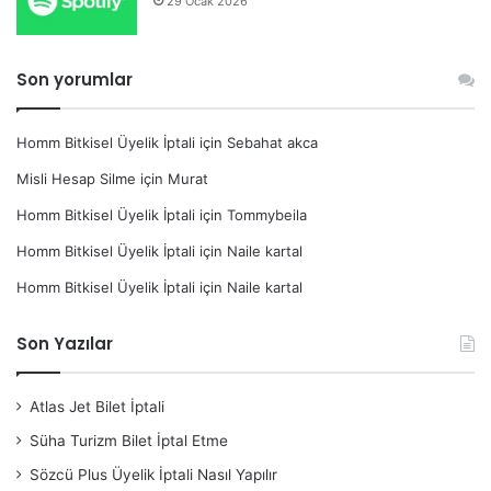
29 Ocak 2026
Son yorumlar
Homm Bitkisel Üyelik İptali
için
Sebahat akca
Misli Hesap Silme
için
Murat
Homm Bitkisel Üyelik İptali
için
Tommybeila
Homm Bitkisel Üyelik İptali
için
Naile kartal
Homm Bitkisel Üyelik İptali
için
Naile kartal
Son Yazılar
Atlas Jet Bilet İptali
Süha Turizm Bilet İptal Etme
Sözcü Plus Üyelik İptali Nasıl Yapılır