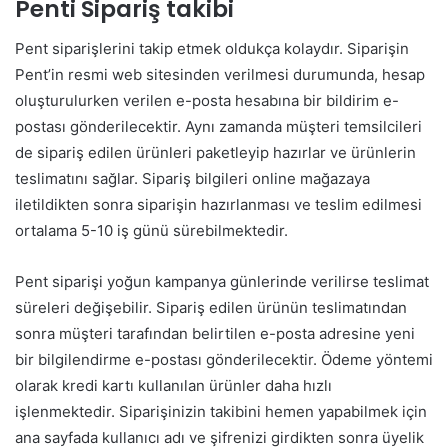
Penti Sipariş takibi
Pent siparişlerini takip etmek oldukça kolaydır. Siparişin
Pent’in resmi web sitesinden verilmesi durumunda, hesap
oluşturulurken verilen e-posta hesabına bir bildirim e-
postası gönderilecektir. Aynı zamanda müşteri temsilcileri
de sipariş edilen ürünleri paketleyip hazırlar ve ürünlerin
teslimatını sağlar. Sipariş bilgileri online mağazaya
iletildikten sonra siparişin hazırlanması ve teslim edilmesi
ortalama 5-10 iş günü sürebilmektedir.
Pent siparişi yoğun kampanya günlerinde verilirse teslimat
süreleri değişebilir. Sipariş edilen ürünün teslimatından
sonra müşteri tarafından belirtilen e-posta adresine yeni
bir bilgilendirme e-postası gönderilecektir. Ödeme yöntemi
olarak kredi kartı kullanılan ürünler daha hızlı
işlenmektedir. Siparişinizin takibini hemen yapabilmek için
ana sayfada kullanıcı adı ve şifrenizi girdikten sonra üyelik