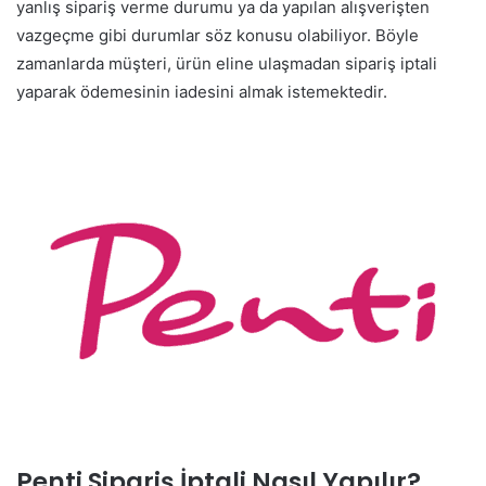
yanlış sipariş verme durumu ya da yapılan alışverişten
vazgeçme gibi durumlar söz konusu olabiliyor. Böyle
zamanlarda müşteri, ürün eline ulaşmadan sipariş iptali
yaparak ödemesinin iadesini almak istemektedir.
Penti Sipariş İptali Nasıl Yapılır?