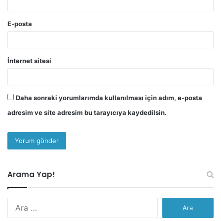
E-posta
İnternet sitesi
Daha sonraki yorumlarımda kullanılması için adım, e-posta
adresim ve site adresim bu tarayıcıya kaydedilsin.
Arama Yap!
Arama: