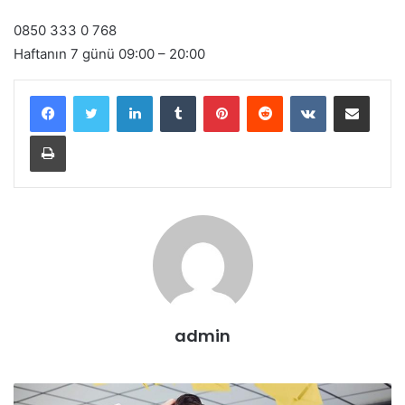
0850 333 0 768
Haftanın 7 günü 09:00 – 20:00
LinkedIn
Tumblr
Pinterest
Reddit
VKontakte
E-Posta ile paylaş
Yazdır
admin