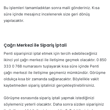
Bu işlemleri tamamladıktan sonra maili gönderiniz. Kısa
süre içinde mesajınız incelenerek size geri dönüş
yapılacaktır.
Çağrı Merkezi ile Sipariş İptali
Penti siparişinizi iptal etmek için tercih edebileceğiniz
ikinci yol çağrı merkezi ile iletişime geçmek olacaktır. 0 850
333 0 768 numarasını tuşlayarak kısa süre içinde Penti
çağrı merkezi ile iletişime geçmeniz mümkündür. Görüşme
oldukça kısa bir zamanda sağlanacaktır. Böylelikle vakit
kaybetmeden sipariş iptalinizi gerçekleştirebilirsiniz.
Görüşme esnasında sipariş iptali yapmak istediğinizi
söylemeniz yeterli olacaktır. Daha sonra sizden siparişiniz