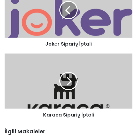
Joker Sipariş İptali
Karaca Sipariş İptali
İlgili Makaleler