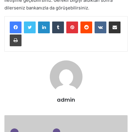
iletişime geçebilirsiniz. Gerekli bilgiyi aldıktan sonra
dilerseniz bankanızla da görüşebilirsiniz.
LinkedIn
Tumblr
Pinterest
Reddit
VKontakte
E-Posta ile paylaş
Yazdır
admin