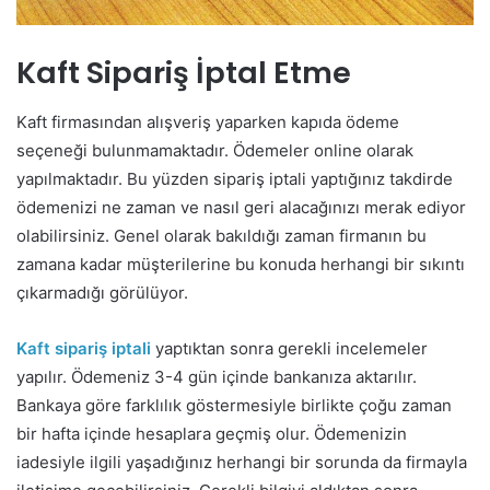
Kaft Sipariş İptal Etme
Kaft firmasından alışveriş yaparken kapıda ödeme
seçeneği bulunmamaktadır. Ödemeler online olarak
yapılmaktadır. Bu yüzden sipariş iptali yaptığınız takdirde
ödemenizi ne zaman ve nasıl geri alacağınızı merak ediyor
olabilirsiniz. Genel olarak bakıldığı zaman firmanın bu
zamana kadar müşterilerine bu konuda herhangi bir sıkıntı
çıkarmadığı görülüyor.
Kaft sipariş iptali
yaptıktan sonra gerekli incelemeler
yapılır. Ödemeniz 3-4 gün içinde bankanıza aktarılır.
Bankaya göre farklılık göstermesiyle birlikte çoğu zaman
bir hafta içinde hesaplara geçmiş olur. Ödemenizin
iadesiyle ilgili yaşadığınız herhangi bir sorunda da firmayla