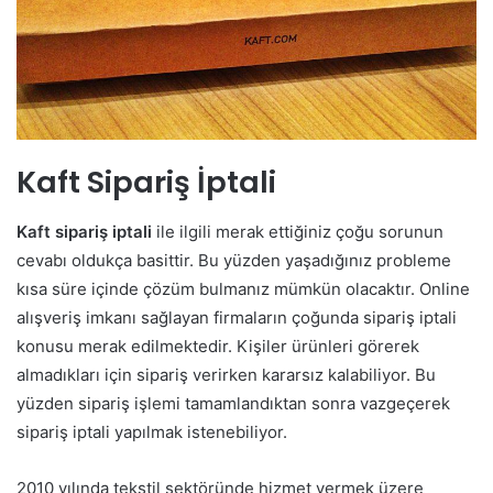
Kaft Sipariş İptali
Kaft sipariş iptali
ile ilgili merak ettiğiniz çoğu sorunun
cevabı oldukça basittir. Bu yüzden yaşadığınız probleme
kısa süre içinde çözüm bulmanız mümkün olacaktır. Online
alışveriş imkanı sağlayan firmaların çoğunda sipariş iptali
konusu merak edilmektedir. Kişiler ürünleri görerek
almadıkları için sipariş verirken kararsız kalabiliyor. Bu
yüzden sipariş işlemi tamamlandıktan sonra vazgeçerek
sipariş iptali yapılmak istenebiliyor.
2010 yılında tekstil sektöründe hizmet vermek üzere