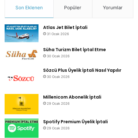
Son Eklenen
Popüler
Yorumlar
Atlas Jet Bilet İptali
31 Ocak 2026
Süha Turizm Bilet İptal Etme
30 Ocak 2026
Sözcü Plus Üyelik İptali Nasıl Yapılır
30 Ocak 2026
Millenicom Abonelik İptali
29 Ocak 2026
Spotify Premium Üyelik İptali
29 Ocak 2026