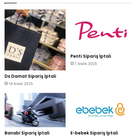
Penti Sipariş İptali
7 Aralık 2025
Ds Damat Sipariş İptali
19 Aralık 2025
Banabi Sipariş İptali
E-bebek Sipariş İptali