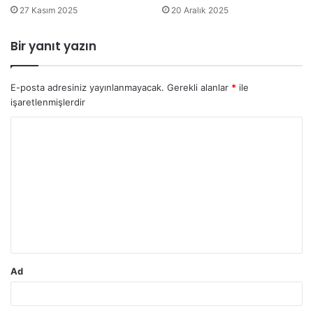
27 Kasım 2025
20 Aralık 2025
Bir yanıt yazın
E-posta adresiniz yayınlanmayacak.
Gerekli alanlar
*
ile
işaretlenmişlerdir
Y
o
r
u
m
*
Ad