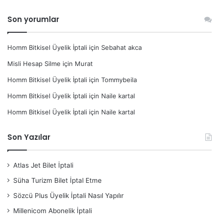
Son yorumlar
Homm Bitkisel Üyelik İptali
için
Sebahat akca
Misli Hesap Silme
için
Murat
Homm Bitkisel Üyelik İptali
için
Tommybeila
Homm Bitkisel Üyelik İptali
için
Naile kartal
Homm Bitkisel Üyelik İptali
için
Naile kartal
Son Yazılar
Atlas Jet Bilet İptali
Süha Turizm Bilet İptal Etme
Sözcü Plus Üyelik İptali Nasıl Yapılır
Millenicom Abonelik İptali