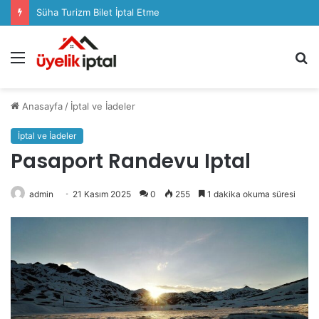
Süha Turizm Bilet İptal Etme
Menü
A
y
...
Anasayfa
/
İptal ve İadeler
İptal ve İadeler
Pasaport Randevu Iptal
admin
21 Kasım 2025
0
255
1 dakika okuma süresi