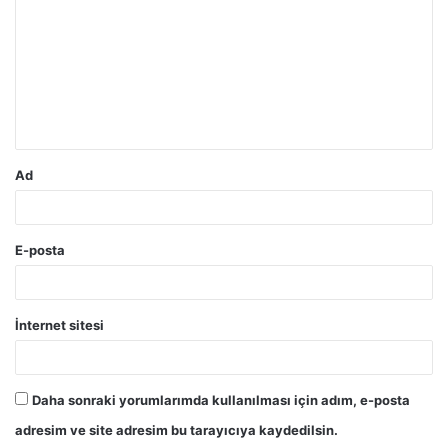
r
u
m
*
Ad
E-posta
İnternet sitesi
Daha sonraki yorumlarımda kullanılması için adım, e-posta
adresim ve site adresim bu tarayıcıya kaydedilsin.