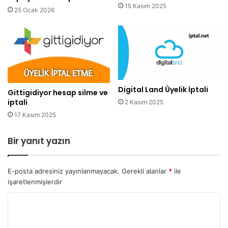
15 Kasım 2025
25 Ocak 2026
Digital Land Üyelik İptali
Gittigidiyor hesap silme ve
iptali
2 Kasım 2025
17 Kasım 2025
Bir yanıt yazın
E-posta adresiniz yayınlanmayacak.
Gerekli alanlar
*
ile
işaretlenmişlerdir
Y
o