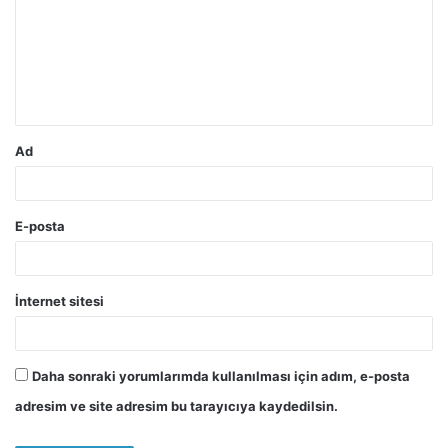
r
u
m
*
Ad
E-posta
İnternet sitesi
Daha sonraki yorumlarımda kullanılması için adım, e-posta
adresim ve site adresim bu tarayıcıya kaydedilsin.