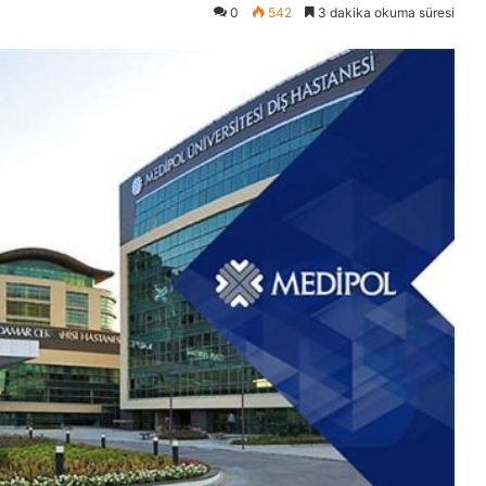
0
542
3 dakika okuma süresi