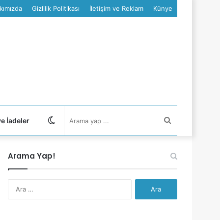
kımızda
Gizlilik Politikası
İletişim ve Reklam
Künye
Dış
Arama
ve İadeler
görünümü
yap
Arama Yap!
değiştir
...
Arama: