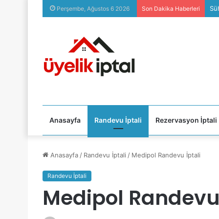
Süh
Perşembe, Ağustos 6 2026
Son Dakika Haberleri
Anasayfa
Randevu İptali
Rezervasyon İptali
Anasayfa
/
Randevu İptali
/
Medipol Randevu İptali
Randevu İptali
Medipol Randevu 