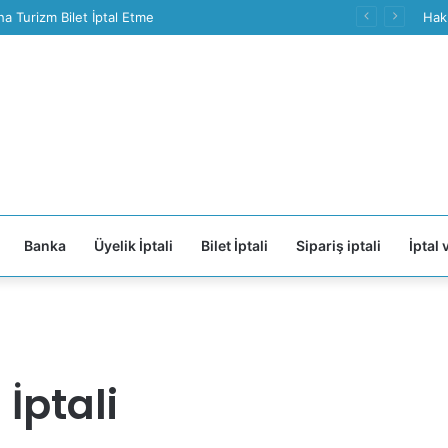
a Turizm Bilet İptal Etme
Hak
Banka
Üyelik İptali
Bilet İptali
Sipariş iptali
İptal 
İptali