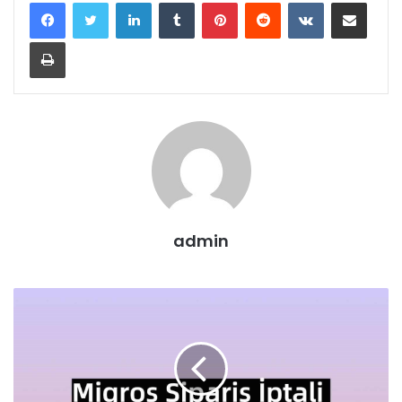
LinkedIn
Tumblr
Pinterest
Reddit
VKontakte
E-Posta ile paylaş
Yazdır
admin