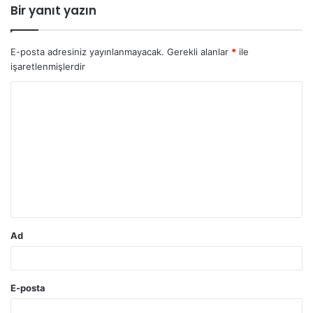
Bir yanıt yazın
E-posta adresiniz yayınlanmayacak.
Gerekli alanlar
*
ile
işaretlenmişlerdir
Y
o
r
u
m
*
Ad
E-posta