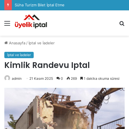
Süha Turizm Bilet İptal Etme
Menü
A
y
...
Anasayfa
/
İptal ve İadeler
İptal ve İadeler
Kimlik Randevu Iptal
admin
21 Kasım 2025
0
269
1 dakika okuma süresi