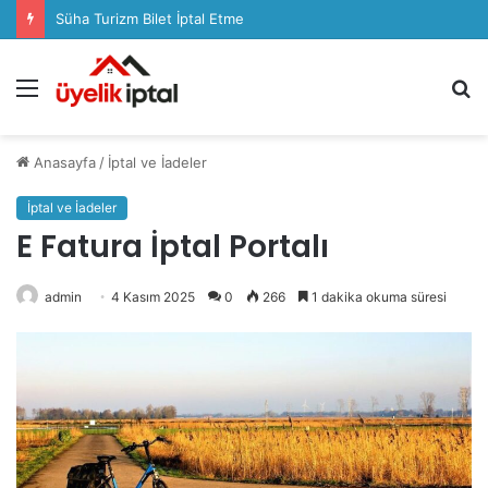
Süha Turizm Bilet İptal Etme
Menü
A
y
...
Anasayfa
/
İptal ve İadeler
İptal ve İadeler
E Fatura İptal Portalı
admin
4 Kasım 2025
0
266
1 dakika okuma süresi