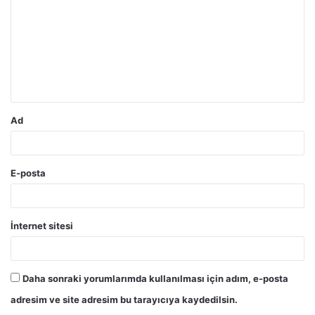
r
u
m
*
Ad
E-posta
İnternet sitesi
Daha sonraki yorumlarımda kullanılması için adım, e-posta
adresim ve site adresim bu tarayıcıya kaydedilsin.