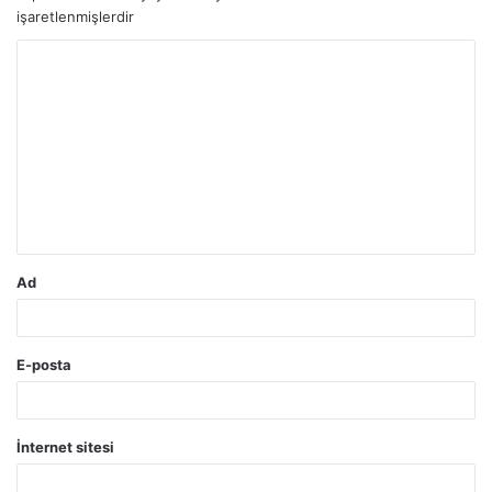
işaretlenmişlerdir
Y
o
r
u
m
*
Ad
E-posta
İnternet sitesi