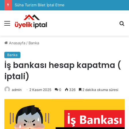
Sözcü Plus Üyelik İptali Nasıl Yapılır
Menü
A
y
...
Anasayfa
/
Banka
Banka
İş bankası hesap kapatma (
iptali)
admin
2 Kasım 2025
0
326
2 dakika okuma süresi