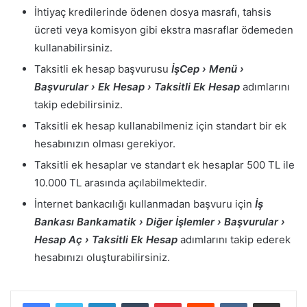
İhtiyaç kredilerinde ödenen dosya masrafı, tahsis
ücreti veya komisyon gibi ekstra masraflar ödemeden
kullanabilirsiniz.
Taksitli ek hesap başvurusu
İşCep › Menü ›
Başvurular › Ek Hesap › Taksitli Ek Hesap
adımlarını
takip edebilirsiniz.
Taksitli ek hesap kullanabilmeniz için standart bir ek
hesabınızın olması gerekiyor.
Taksitli ek hesaplar ve standart ek hesaplar 500 TL ile
10.000 TL arasında açılabilmektedir.
İnternet bankacılığı kullanmadan başvuru için
İş
Bankası Bankamatik ›
Diğer İşlemler › Başvurular ›
Hesap Aç › Taksitli Ek Hesap
adımlarını takip ederek
hesabınızı oluşturabilirsiniz.
LinkedIn
Tumblr
Pinterest
Reddit
VKontakte
E-Posta ile paylaş