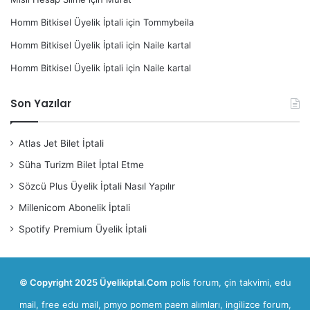
Homm Bitkisel Üyelik İptali
için
Tommybeila
Homm Bitkisel Üyelik İptali
için
Naile kartal
Homm Bitkisel Üyelik İptali
için
Naile kartal
Son Yazılar
Atlas Jet Bilet İptali
Süha Turizm Bilet İptal Etme
Sözcü Plus Üyelik İptali Nasıl Yapılır
Millenicom Abonelik İptali
Spotify Premium Üyelik İptali
© Copyright 2025 Üyelikiptal.Com
polis forum
,
çin takvimi
,
edu
mail, free edu mail
,
pmyo pomem paem alımları
,
ingilizce forum,