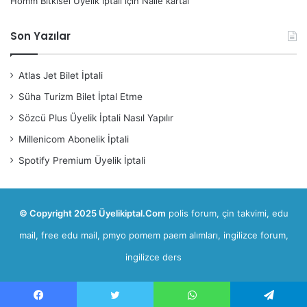
Homm Bitkisel Üyelik İptali
için
Naile kartal
Son Yazılar
Atlas Jet Bilet İptali
Süha Turizm Bilet İptal Etme
Sözcü Plus Üyelik İptali Nasıl Yapılır
Millenicom Abonelik İptali
Spotify Premium Üyelik İptali
© Copyright 2025 Üyelikiptal.Com
polis forum
,
çin takvimi
,
edu
mail, free edu mail
,
pmyo pomem paem alımları
,
ingilizce forum,
ingilizce ders