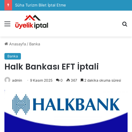
Süha Turizm Bilet İptal Etme
Menü
A
y
...
Anasayfa
/
Banka
Banka
Halk Bankası EFT İptali
admin
9 Kasım 2025
0
367
2 dakika okuma süresi