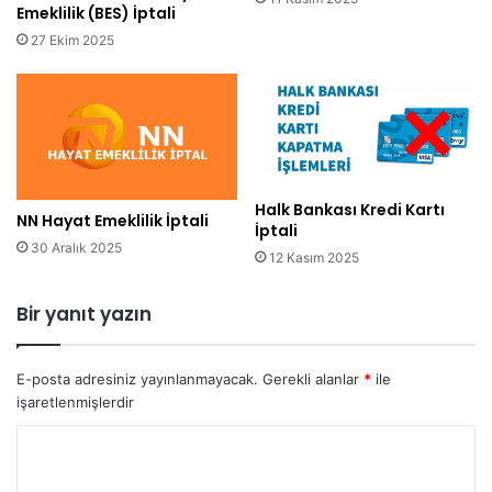
Emeklilik (BES) İptali
27 Ekim 2025
Halk Bankası Kredi Kartı
NN Hayat Emeklilik İptali
İptali
30 Aralık 2025
12 Kasım 2025
Bir yanıt yazın
E-posta adresiniz yayınlanmayacak.
Gerekli alanlar
*
ile
işaretlenmişlerdir
Y
o