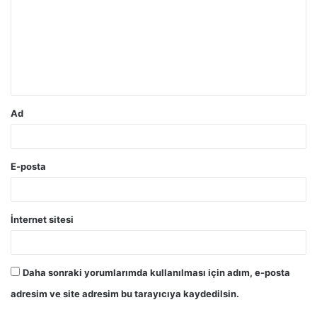
r
u
m
*
Ad
E-posta
İnternet sitesi
Daha sonraki yorumlarımda kullanılması için adım, e-posta
adresim ve site adresim bu tarayıcıya kaydedilsin.