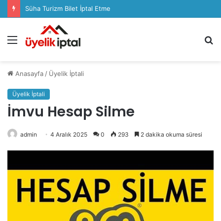
Süha Turizm Bilet İptal Etme
Menü
A
y
...
Anasayfa
/
Üyelik İptali
Üyelik İptali
İmvu Hesap Silme
admin
4 Aralık 2025
0
293
2 dakika okuma süresi