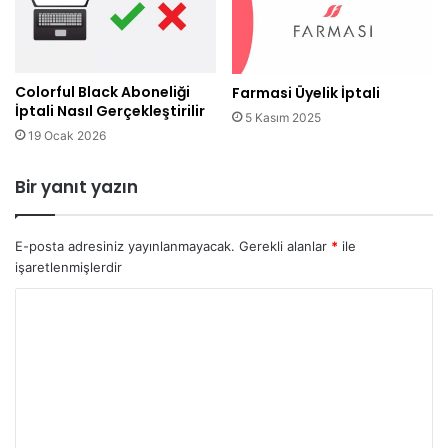
Colorful Black Aboneliği
Farmasi Üyelik İptali
İptali Nasıl Gerçekleştirilir
5 Kasım 2025
19 Ocak 2026
Bir yanıt yazın
E-posta adresiniz yayınlanmayacak.
Gerekli alanlar
*
ile
işaretlenmişlerdir
Y
o
r
u
m