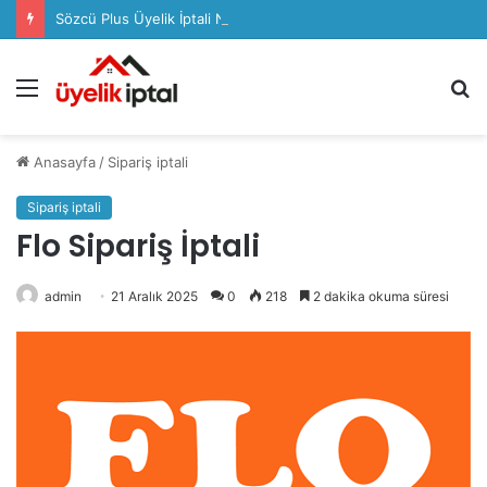
Sözcü Plus Üyelik İptali Nasıl Yapılır
Menü
A
y
...
Anasayfa
/
Sipariş iptali
Sipariş iptali
Flo Sipariş İptali
admin
21 Aralık 2025
0
218
2 dakika okuma süresi