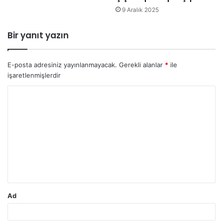
9 Aralık 2025
Bir yanıt yazın
E-posta adresiniz yayınlanmayacak.
Gerekli alanlar
*
ile
işaretlenmişlerdir
Y
o
r
u
m
*
Ad