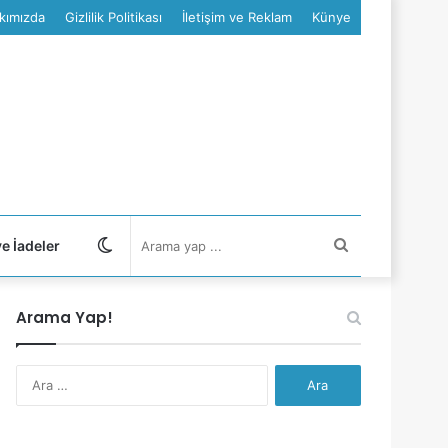
kımızda
Gizlilik Politikası
İletişim ve Reklam
Künye
Dış
Arama
ve İadeler
görünümü
yap
Arama Yap!
değiştir
...
Arama: