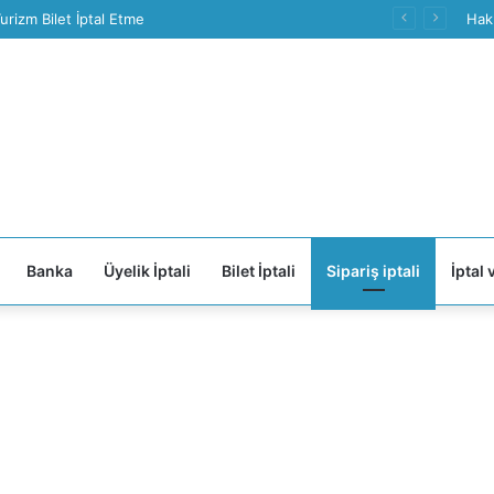
lus Üyelik İptali Nasıl Yapılır
Hak
Banka
Üyelik İptali
Bilet İptali
Sipariş iptali
İptal 