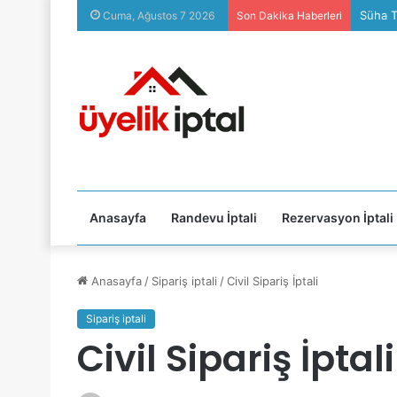
Sözcü P
Cuma, Ağustos 7 2026
Son Dakika Haberleri
Anasayfa
Randevu İptali
Rezervasyon İptali
Anasayfa
/
Sipariş iptali
/
Civil Sipariş İptali
Sipariş iptali
Civil Sipariş İptali