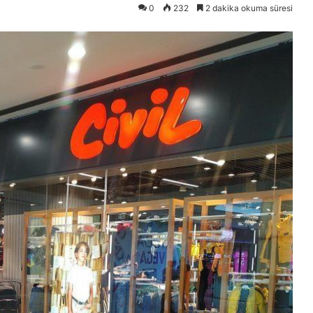
0
232
2 dakika okuma süresi