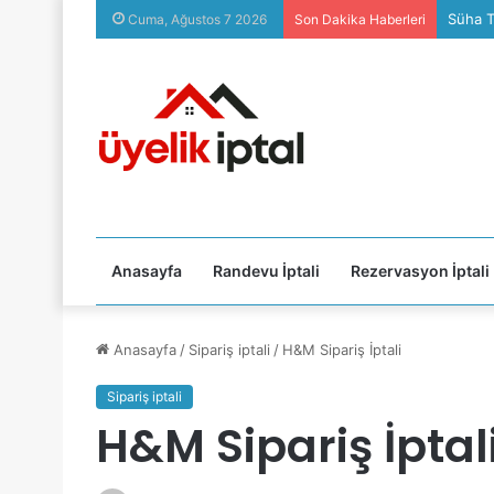
Sözcü P
Cuma, Ağustos 7 2026
Son Dakika Haberleri
Anasayfa
Randevu İptali
Rezervasyon İptali
Anasayfa
/
Sipariş iptali
/
H&M Sipariş İptali
Sipariş iptali
H&M Sipariş İptal