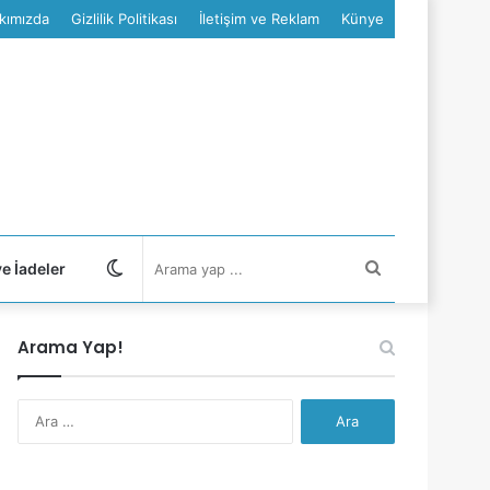
kımızda
Gizlilik Politikası
İletişim ve Reklam
Künye
Dış
Arama
ve İadeler
görünümü
yap
Arama Yap!
değiştir
...
Arama: