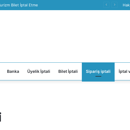
lus Üyelik İptali Nasıl Yapılır
Hak
Banka
Üyelik İptali
Bilet İptali
Sipariş iptali
İptal 
i