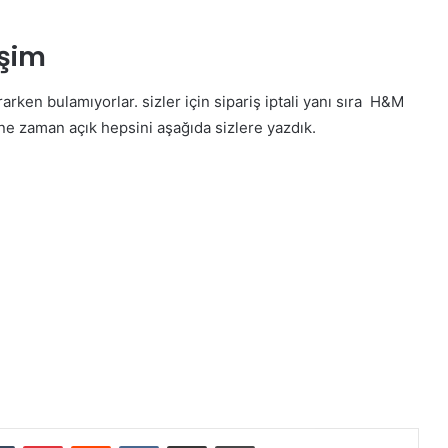
işim
rken bulamıyorlar. sizler için sipariş iptali yanı sıra H&M
ne zaman açık hepsini aşağıda sizlere yazdık.
dIn
Tumblr
Pinterest
Reddit
VKontakte
E-Posta ile paylaş
Yazdır