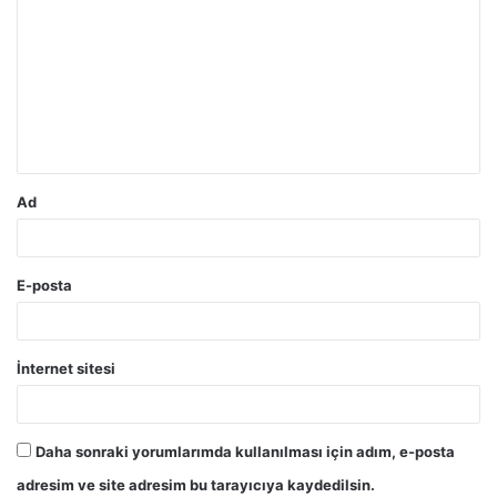
o
r
u
m
*
Ad
E-posta
İnternet sitesi
Daha sonraki yorumlarımda kullanılması için adım, e-posta
adresim ve site adresim bu tarayıcıya kaydedilsin.