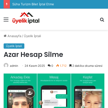
Süha Turizm Bilet İptal Etme
Menü
A
y
...
Anasayfa
/
Üyelik İptali
Üyelik İptali
Azar Hesap Silme
admin
24 Kasım 2025
0
1.712
2 dakika okuma süresi