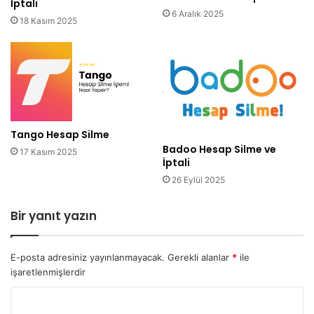
İptali
6 Aralık 2025
18 Kasım 2025
Tango Hesap Silme
Badoo Hesap Silme ve
17 Kasım 2025
İptali
26 Eylül 2025
Bir yanıt yazın
E-posta adresiniz yayınlanmayacak.
Gerekli alanlar
*
ile
işaretlenmişlerdir
Y