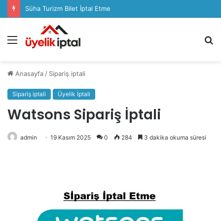
Sözcü Plus Üyelik İptali Nasıl Yapılır
Menü
A
y
...
Anasayfa
/
Sipariş iptali
Sipariş iptali
Üyelik İptali
Watsons Sipariş İptali
admin
19 Kasım 2025
0
284
3 dakika okuma süresi