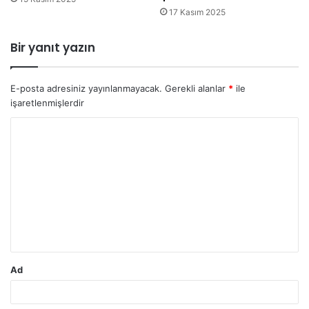
17 Kasım 2025
Bir yanıt yazın
E-posta adresiniz yayınlanmayacak.
Gerekli alanlar
*
ile
işaretlenmişlerdir
Y
o
r
u
m
*
Ad