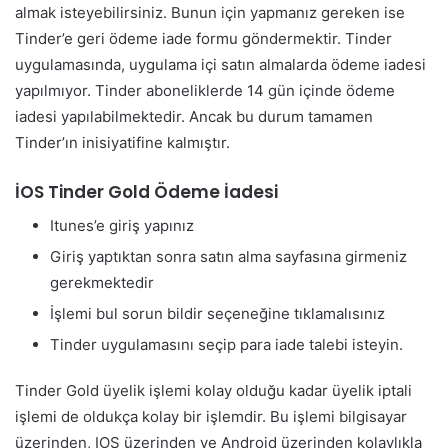
almak isteyebilirsiniz. Bunun için yapmanız gereken ise
Tinder’e geri ödeme iade formu göndermektir. Tinder
uygulamasında, uygulama içi satın almalarda ödeme iadesi
yapılmıyor. Tinder aboneliklerde 14 gün içinde ödeme
iadesi yapılabilmektedir. Ancak bu durum tamamen
Tinder’ın inisiyatifine kalmıştır.
İOS Tinder Gold Ödeme İadesi
Itunes’e giriş yapınız
Giriş yaptıktan sonra satın alma sayfasına girmeniz
gerekmektedir
İşlemi bul sorun bildir seçeneğine tıklamalısınız
Tinder uygulamasını seçip para iade talebi isteyin.
Tinder Gold üyelik işlemi kolay olduğu kadar üyelik iptali
işlemi de oldukça kolay bir işlemdir. Bu işlemi bilgisayar
üzerinden, IOS üzerinden ve Android üzerinden kolaylıkla