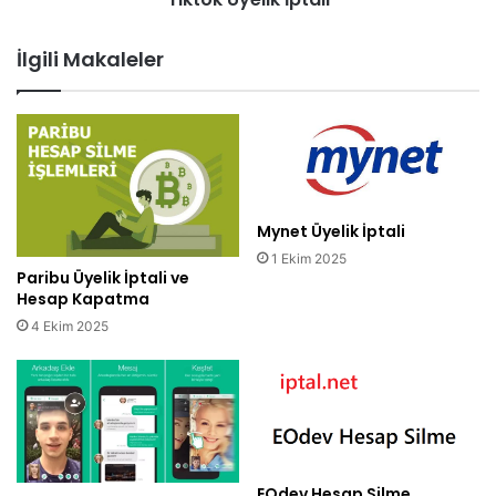
İlgili Makaleler
Mynet Üyelik İptali
1 Ekim 2025
Paribu Üyelik İptali ve
Hesap Kapatma
4 Ekim 2025
EOdev Hesap Silme