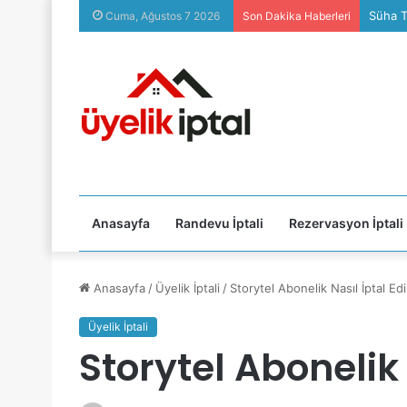
Süha T
Cuma, Ağustos 7 2026
Son Dakika Haberleri
Anasayfa
Randevu İptali
Rezervasyon İptali
Anasayfa
/
Üyelik İptali
/
Storytel Abonelik Nasıl İptal Edil
Üyelik İptali
Storytel Abonelik N