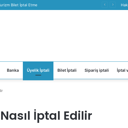
urizm Bilet İptal Etme
Hak
Banka
Üyelik İptali
Bilet İptali
Sipariş iptali
İptal 
ir
asıl İptal Edilir