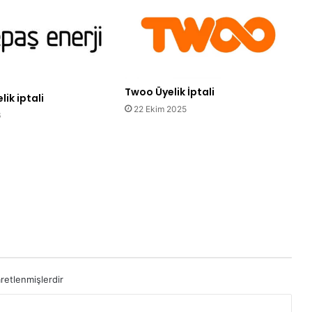
Twoo Üyelik İptali
ik iptali
22 Ekim 2025
6
aretlenmişlerdir