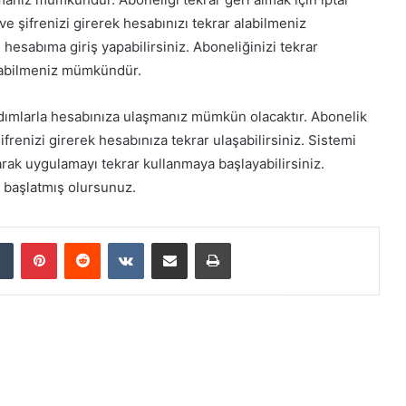
ve şifrenizi girerek hesabınızı tekrar alabilmeniz
sabıma giriş yapabilirsiniz. Aboneliğinizi tekrar
anabilmeniz mümkündür.
ımlarla hesabınıza ulaşmanız mümkün olacaktır. Abonelik
ifrenizi girerek hesabınıza tekrar ulaşabilirsiniz. Sistemi
arak uygulamayı tekrar kullanmaya başlayabilirsiniz.
r başlatmış olursunuz.
dIn
Tumblr
Pinterest
Reddit
VKontakte
E-Posta ile paylaş
Yazdır