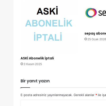
sepaş abonel
25 Ocak 202
ASKİ Abonelik İptali
3 Kasım 2025
Bir yanıt yazın
E-posta adresiniz yayınlanmayacak.
Gerekli alanlar
*
ile iş
Y