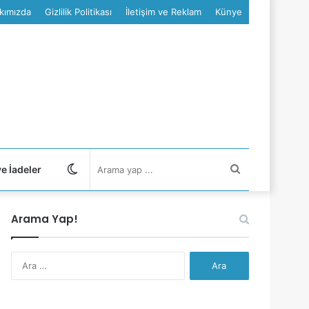
kımızda
Gizlilik Politikası
İletişim ve Reklam
Künye
Dış
Arama
ve İadeler
görünümü
yap
Arama Yap!
değiştir
...
Arama: