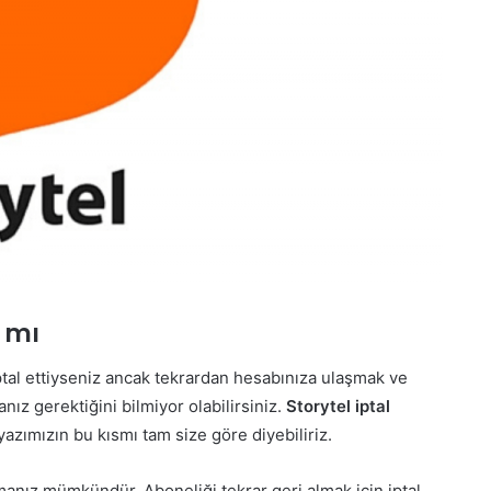
r mı
ptal ettiyseniz ancak tekrardan hesabınıza ulaşmak ve
ız gerektiğini bilmiyor olabilirsiniz.
Storytel iptal
azımızın bu kısmı tam size göre diyebiliriz.
lmanız mümkündür. Aboneliği tekrar geri almak için iptal