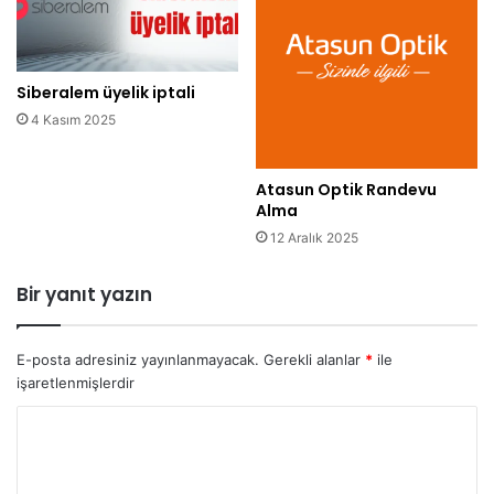
Siberalem üyelik iptali
4 Kasım 2025
Atasun Optik Randevu
Alma
12 Aralık 2025
Bir yanıt yazın
E-posta adresiniz yayınlanmayacak.
Gerekli alanlar
*
ile
işaretlenmişlerdir
Y
o
r