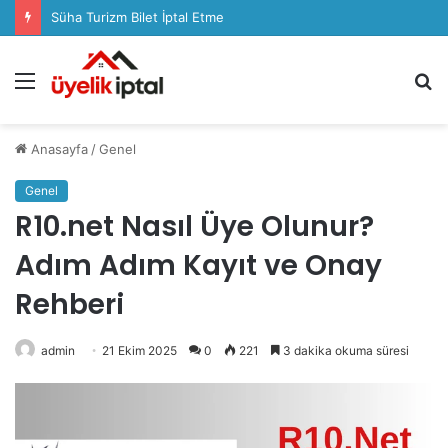
Sözcü Plus Üyelik İptali Nasıl Yapılır
Menü
A
y
...
Anasayfa
/
Genel
Genel
R10.net Nasıl Üye Olunur?
Adım Adım Kayıt ve Onay
Rehberi
admin
21 Ekim 2025
0
221
3 dakika okuma süresi