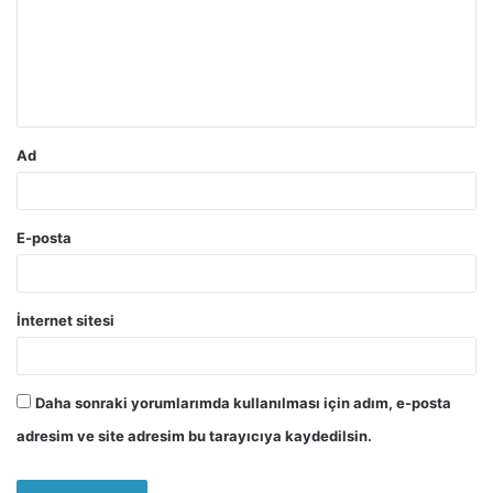
u
m
*
Ad
E-posta
İnternet sitesi
Daha sonraki yorumlarımda kullanılması için adım, e-posta
adresim ve site adresim bu tarayıcıya kaydedilsin.