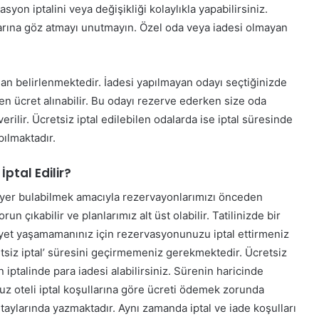
on iptalini veya değişikliği kolaylıkla yapabilirsiniz.
rına göz atmayı unutmayın. Özel oda veya iadesi olmayan
ndan belirlenmektedir. İadesi yapılmayan odayı seçtiğinizde
en ücret alınabilir. Bu odayı rezerve ederken size oda
erilir. Ücretsiz iptal edilebilen odalarda ise iptal süresinde
pılmaktadır.
tal Edilir?
e yer bulabilmek amacıyla rezervayonlarımızı önceden
orun çıkabilir ve planlarımız alt üst olabilir. Tatilinizde bir
et yaşamamanınız için rezervasyonunuzu iptal ettirmeniz
tsiz iptal’ süresini geçirmemeniz gerekmektedir. Ücretsiz
iptalinde para iadesi alabilirsiniz. Sürenin haricinde
uz oteli iptal koşullarına göre ücreti ödemek zorunda
 detaylarında yazmaktadır. Aynı zamanda iptal ve iade koşulları