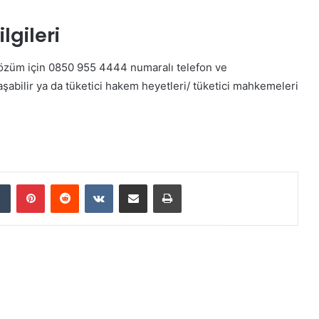
lgileri
çözüm için 0850 955 4444 numaralı telefon ve
şabilir ya da tüketici hakem heyetleri/ tüketici mahkemeleri
dIn
Tumblr
Pinterest
Reddit
VKontakte
E-Posta ile paylaş
Yazdır