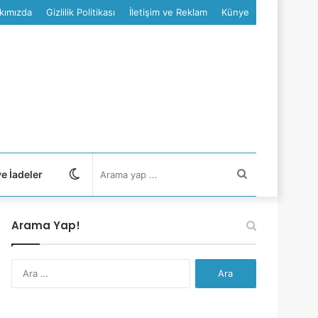
kımızda
Gizlilik Politikası
İletişim ve Reklam
Künye
Dış
Arama
ve İadeler
görünümü
yap
Arama Yap!
değiştir
...
Arama: