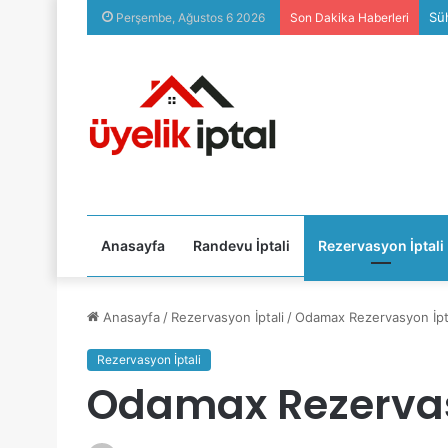
Süh
Perşembe, Ağustos 6 2026
Son Dakika Haberleri
Anasayfa
Randevu İptali
Rezervasyon İptali
Anasayfa
/
Rezervasyon İptali
/
Odamax Rezervasyon İpt
Rezervasyon İptali
Odamax Rezervas