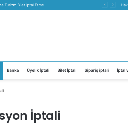
a Turizm Bilet İptal Etme
Hak
Banka
Üyelik İptali
Bilet İptali
Sipariş iptali
İptal 
ali
yon İptali