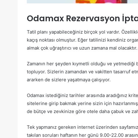
Odamax Rezervasyon İpta
Tatil planı yapabileceğiniz birçok yol vardır. Özelli
kaçış noktası olmuştur. Eğer tatilinizi kendiniz organ
almak çok uğraştırıcı ve uzun zamana mal olacaktır.
Zamanın her şeyden kıymetli olduğu ve yetmediği b
topluyor. Sizlerin zamandan ve vakitten tasarruf etme
ararken de sizlere yaşatmaya çalışıyor.
Odamax istediğiniz tarihler arasında aradığınız kriter
sitelerine girip bakmak yerine sizin için hazırlanmı
de bütçe ve zevkinize göre otele daha çabuk ve zah
Tek yapmanız gereken internet üzerinden sayfamıza
takılan soruları haftanın her günü 9.00-22.00 arası