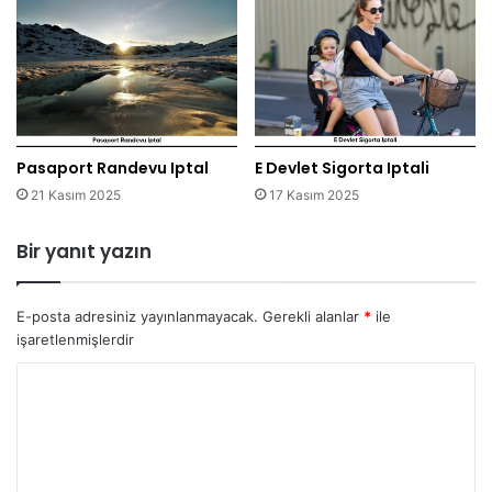
Pasaport Randevu Iptal
E Devlet Sigorta Iptali
21 Kasım 2025
17 Kasım 2025
Bir yanıt yazın
E-posta adresiniz yayınlanmayacak.
Gerekli alanlar
*
ile
işaretlenmişlerdir
Y
o
r
u