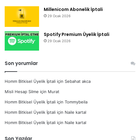
Millenicom Abonelik İptali
29 Ocak 2026
Spotify Premium Üyelik İptali
29 Ocak 2026
Son yorumlar
Homm Bitkisel Üyelik İptali
için
Sebahat akca
Misli Hesap Silme
için
Murat
Homm Bitkisel Üyelik İptali
için
Tommybeila
Homm Bitkisel Üyelik İptali
için
Naile kartal
Homm Bitkisel Üyelik İptali
için
Naile kartal
Son Yazılar