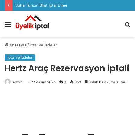
Sözcü Plus Üyelik İptali Nasıl Yapılır
Menü
A
y
...
Anasayfa
/
İptal ve İadeler
İptal ve İadeler
Hertz Araç Rezervasyon İptali
admin
22 Kasım 2025
0
353
3 dakika okuma süresi