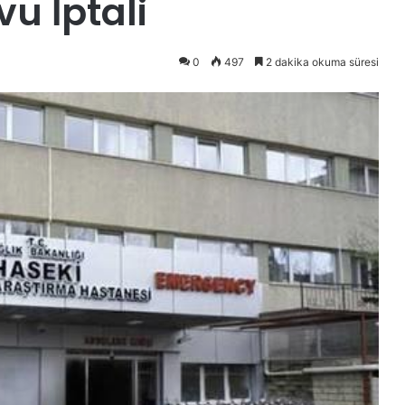
u İptali
0
497
2 dakika okuma süresi