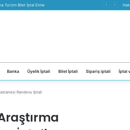
a Turizm Bilet İptal Etme
Hak
Banka
Üyelik İptali
Bilet İptali
Sipariş iptali
İptal 
astanesi Randevu İptali
 Araştırma