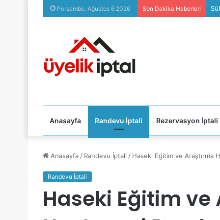
Süh
Perşembe, Ağustos 6 2026
Son Dakika Haberleri
Anasayfa
Randevu İptali
Rezervasyon İptali
Anasayfa
/
Randevu İptali
/
Haseki Eğitim ve Araştırma H
Randevu İptali
Haseki Eğitim ve