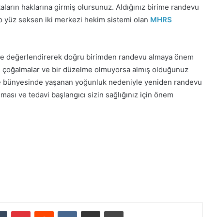
aların haklarına girmiş olursunuz. Aldığınız birime randevu
o yüz seksen iki merkezi hekim sistemi olan
MHRS
kilde değerlendirerek doğru birimden randevu almaya önem
nde çoğalmalar ve bir düzelme olmuyorsa almış olduğunuz
ne bünyesinde yaşanan yoğunluk nedeniyle yeniden randevu
ması ve tedavi başlangıcı sizin sağlığınız için önem
dIn
Tumblr
Pinterest
Reddit
VKontakte
E-Posta ile paylaş
Yazdır