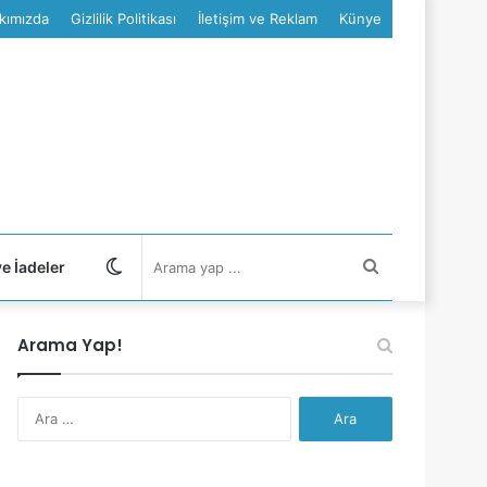
kımızda
Gizlilik Politikası
İletişim ve Reklam
Künye
Dış
Arama
ve İadeler
görünümü
yap
Arama Yap!
değiştir
...
Arama: