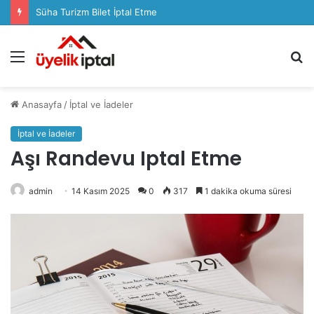
Süha Turizm Bilet İptal Etme
Menü
A
y
...
Anasayfa
/
İptal ve İadeler
İptal ve İadeler
Aşı Randevu Iptal Etme
admin
14 Kasım 2025
0
317
1 dakika okuma süresi