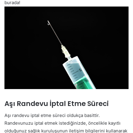
burada!
Aşı Randevu İptal Etme Süreci
Aşı randevu iptal etme süreci oldukça basittir.
Randevunuzu iptal etmek istediğinizde, öncelikle kayıtlı
olduğunuz sağlık kuruluşunun iletişim bilgilerini kullanarak