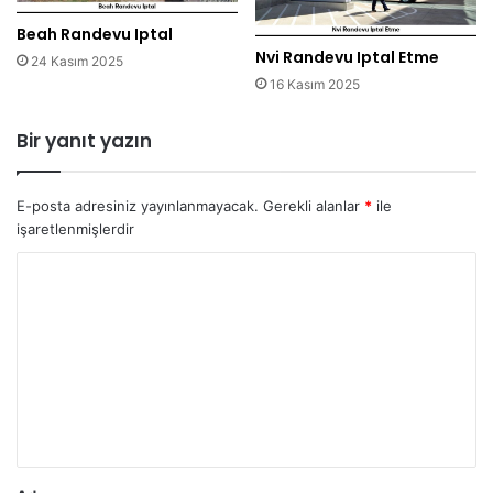
Beah Randevu Iptal
Nvi Randevu Iptal Etme
24 Kasım 2025
16 Kasım 2025
Bir yanıt yazın
E-posta adresiniz yayınlanmayacak.
Gerekli alanlar
*
ile
işaretlenmişlerdir
Y
o
r
u
m
*